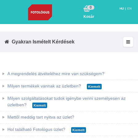
0
HU
EN
Kosár
Gyakran Ismételt Kérdések
A megrendelés átvételéhez mire van szükségem?
Milyen termékek vannak az üzletben?
Kiemelt
Milyen szolgáltatásokat tudok igénybe venni személyesen az
üzletben?
Kiemelt
Mettől meddig tart nyitva az üzlet?
Hol található Fotológus üzlet?
Kiemelt