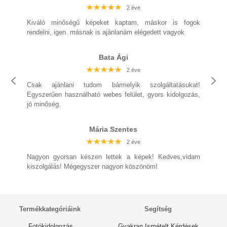
2 éve
2 éve
2 éve
2 éve
2 éve
2 éve
2 éve
Kiváló minőségű képeket kaptam, máskor is fogok
rendelni, igen. másnak is ajánlanám elégedett vagyok
Bata Ági
2 éve
2 éve
2 éve
2 éve
Csak ajánlani tudom bármelyik szolgáltatásukat!
2 éve
2 éve
Egyszerűen használható webes felület, gyors kidolgozás,
jó minőség.
2 éve
Mária Szentes
2 éve
2 éve
2 éve
2 éve
2 éve
2 éve
Nagyon gyorsan készen lettek a képek! Kedves,vidam
kiszolgálás! Mégegyszer nagyon köszönöm!
2 éve
Termékkategóriáink
Segítség
Fotókidolgozás
Gyakran Ismételt Kérdések