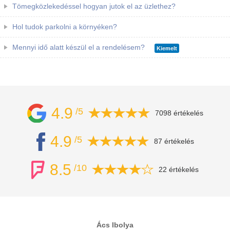
Tömegközlekedéssel hogyan jutok el az üzlethez?
Hol tudok parkolni a környéken?
Mennyi idő alatt készül el a rendelésem?
Kiemelt
4.9
/5
7098 értékelés
4.9
/5
87 értékelés
8.5
/10
22 értékelés
Ács Ibolya