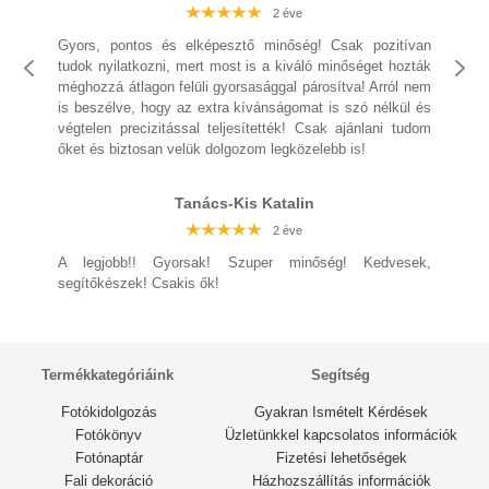
2 éve
2 éve
2 éve
2 éve
2 éve
2 éve
Gyors, pontos és elképesztő minőség! Csak pozitívan
tudok nyilatkozni, mert most is a kiváló minőséget hozták
méghozzá átlagon felüli gyorsasággal párosítva! Arról nem
is beszélve, hogy az extra kívánságomat is szó nélkül és
végtelen precizitással teljesítették! Csak ajánlani tudom
2 éve
őket és biztosan velük dolgozom legközelebb is!
2 éve
2 éve
2 éve
2 éve
2 éve
Tanács-Kis Katalin
2 éve
A legjobb!! Gyorsak! Szuper minőség! Kedvesek,
segítőkészek! Csakis ők!
Termékkategóriáink
Segítség
Fotókidolgozás
Gyakran Ismételt Kérdések
Fotókönyv
Üzletünkkel kapcsolatos információk
Fotónaptár
Fizetési lehetőségek
Fali dekoráció
Házhozszállítás információk