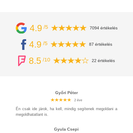
4.9
/5
7094 értékelés
4.9
/5
87 értékelés
8.5
/10
22 értékelés
Győri Péter
2 éve
2 éve
2 éve
2 éve
2 éve
2 éve
2 éve
Én csak ide járok, ha kell, mindig segítenek megoldani a
megoldhatatlant is.
Gyula Csepi
2 éve