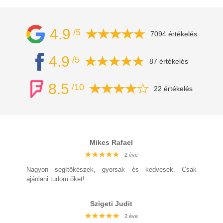
4.9
/5
7094 értékelés
4.9
/5
87 értékelés
8.5
/10
22 értékelés
Mikes Rafael
2 éve
2 éve
2 éve
2 éve
2 éve
2 éve
2 éve
Nagyon segítőkészek, gyorsak és kedvesek. Csak
ajánlani tudom őket!
Szigeti Judit
2 éve
2 éve
2 éve
2 éve
2 éve
2 éve