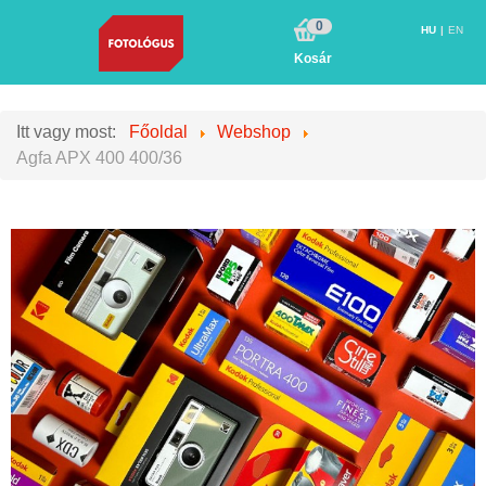
0
HU
EN
Kosár
Itt vagy most:
Főoldal
Webshop
Agfa APX 400 400/36