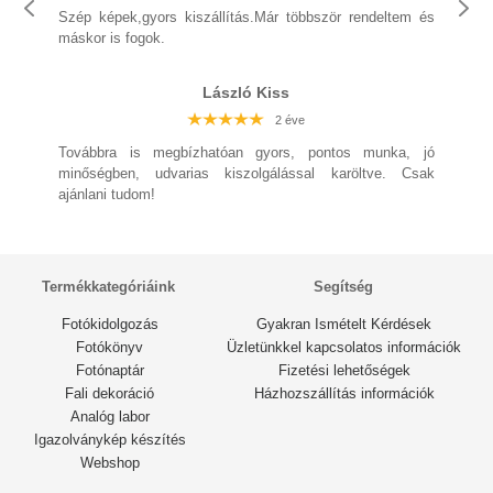
2 éve
Szép képek,gyors kiszállítás.Már többször rendeltem és
máskor is fogok.
László Kiss
2 éve
2 éve
2 éve
2 éve
2 éve
Továbbra is megbízhatóan gyors, pontos munka, jó
2 éve
minőségben, udvarias kiszolgálással karöltve. Csak
ajánlani tudom!
2 éve
Termékkategóriáink
Segítség
Fotókidolgozás
Gyakran Ismételt Kérdések
Fotókönyv
Üzletünkkel kapcsolatos információk
Fotónaptár
Fizetési lehetőségek
Fali dekoráció
Házhozszállítás információk
Analóg labor
Igazolványkép készítés
Webshop