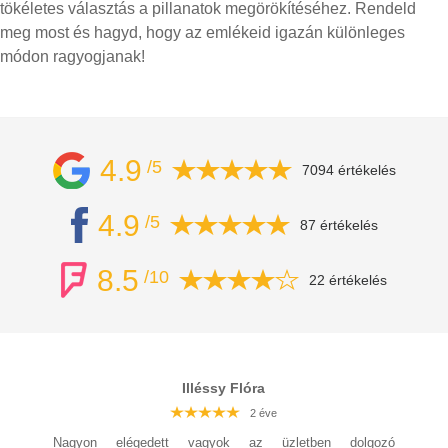
tökéletes választás a pillanatok megörökítéséhez. Rendeld
meg most és hagyd, hogy az emlékeid igazán különleges
módon ragyogjanak!
4.9
/5
7094 értékelés
4.9
/5
87 értékelés
8.5
/10
22 értékelés
Illéssy Flóra
2 éve
2 éve
Nagyon elégedett vagyok az üzletben dolgozó