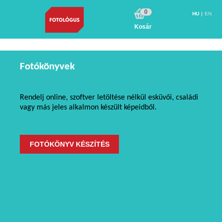
0
HU
EN
Kosár
Fotókönyvek
Rendelj online, szoftver letöltése nélkül esküvői, családi
vagy más jeles alkalmon készült képeidből.
FOTÓKÖNYV KÉSZÍTÉS