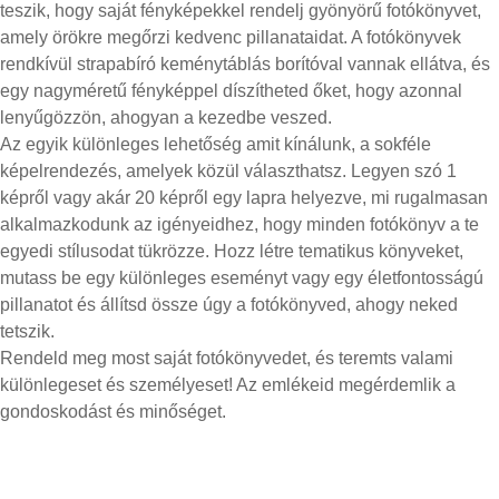
teszik, hogy saját fényképekkel rendelj gyönyörű fotókönyvet,
amely örökre megőrzi kedvenc pillanataidat. A fotókönyvek
rendkívül strapabíró keménytáblás borítóval vannak ellátva, és
egy nagyméretű fényképpel díszítheted őket, hogy azonnal
lenyűgözzön, ahogyan a kezedbe veszed.
Az egyik különleges lehetőség amit kínálunk, a sokféle
képelrendezés, amelyek közül választhatsz. Legyen szó 1
képről vagy akár 20 képről egy lapra helyezve, mi rugalmasan
alkalmazkodunk az igényeidhez, hogy minden fotókönyv a te
egyedi stílusodat tükrözze. Hozz létre tematikus könyveket,
mutass be egy különleges eseményt vagy egy életfontosságú
pillanatot és állítsd össze úgy a fotókönyved, ahogy neked
tetszik.
Rendeld meg most saját fotókönyvedet, és teremts valami
különlegeset és személyeset! Az emlékeid megérdemlik a
gondoskodást és minőséget.