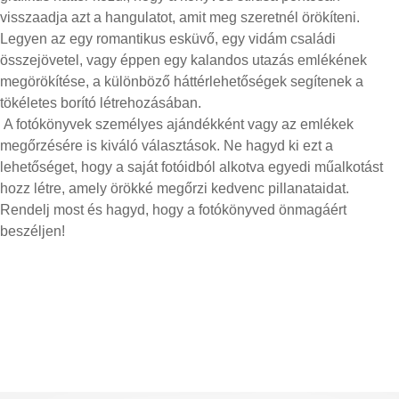
visszaadja azt a hangulatot, amit meg szeretnél örökíteni.
Legyen az egy romantikus esküvő, egy vidám családi
összejövetel, vagy éppen egy kalandos utazás emlékének
megörökítése, a különböző háttérlehetőségek segítenek a
tökéletes borító létrehozásában.
A fotókönyvek személyes ajándékként vagy az emlékek
megőrzésére is kiváló választások. Ne hagyd ki ezt a
lehetőséget, hogy a saját fotóidból alkotva egyedi műalkotást
hozz létre, amely örökké megőrzi kedvenc pillanataidat.
Rendelj most és hagyd, hogy a fotókönyved önmagáért
beszéljen!