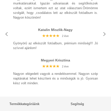
munkatársakkal. Igazán udvariasak és segítőkészek
voltak, ezért ismertem ezt az utat választani.Örömömre
szolgált, hogy ,csodálatos lett az elkészült fotóalbum is.
Nagyon köszönöm!
Katalin Miszlik-Nagy
2 éve
Gyönyörű az elkészült fotóalbum, prémium minőség!!! Jó
szívvel ajánlom!
Megyeri Krisztina
2 éve
Nagyon elégedett vagyok a rendelésemmel. Nagyon szép
naptárakat lehet készíteni és a minőségük is jó. Gyorsan
kész volt minden.
Termékkategóriáink
Segítség