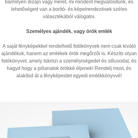
bármilyen dizájn vagy méret, mi mindent megvalósítunk, és
lehetőséged van a borító- és képelrendezések széles
választékából válogatni.
Személyes ajándék, vagy örök emlék
A saját fényképekkel rendelhető fotókönyvek nem csak kiváló
ajándékok, hanem az emlékek örök megőrzői is. Készíts olyan
fotókönyvet, amely tükrözi a személyiségedet és stílusodat, és
hagyd hogy a pillanatok örökké éljenek! Rendelj most, és
alakítsd át a fényképeidet egyedi emlékkönyvvé!