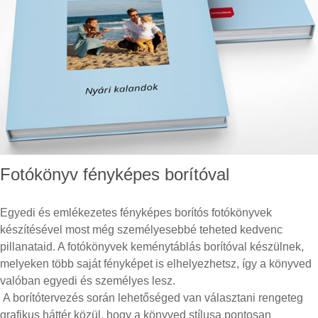
Fotókönyv fényképes borítóval
Egyedi és emlékezetes fényképes borítós fotókönyvek
készítésével most még személyesebbé teheted kedvenc
pillanataid. A fotókönyvek keménytáblás borítóval készülnek,
melyeken több saját fényképet is elhelyezhetsz, így a könyved
valóban egyedi és személyes lesz.
A borítótervezés során lehetőséged van választani rengeteg
grafikus háttér közül, hogy a könyved stílusa pontosan