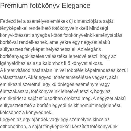
Prémium fotókönyv Elegance
Fedezd fel a személyes emlékek új dimenzióját a saját
fényképekkel rendelhető fotókönyveinkkel! Minőségi
könyvkötészeti anyagba kötött fotókönyveink keménytáblás
borítóval rendelkeznek, amelyekre egy négyzet alakú
süllyesztett fényképet helyezhetsz el. Az elegáns
borítóanyagok széles választéka lehetővé teszi, hogy az
igényeidhez és az alkalomhoz illő könyvet alkoss.
A kreativitásod határtalan, mivel többféle képelrendezés közül
választhatsz. Akár egyedi történetmesélésre vágysz, akár
emlékezni szeretnél egy különleges eseményre vagy
életszakaszra, fotókönyveink lehetővé teszik, hogy az
emlékeidet a saját stílusodban örökítsd meg. A négyzet alakú
süllyesztett fotó a borítón egyedi és kifinomult megjelenést
kölcsönöz a könyvednek.
Legyen az egy ajándék vagy egy személyes kincs az
otthonodban, a saját fényképekkel készített fotókönyvünk