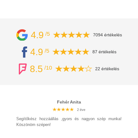
4.9
/5
7094 értékelés
4.9
/5
87 értékelés
8.5
/10
22 értékelés
Fehér Anita
2 éve
2 éve
2 éve
2 éve
2 éve
2 éve
2 éve
Segítőkész hozzáállás ,gyors és nagyon szép munka!
Köszönöm szépen!