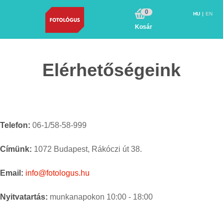
0
HU
EN
Kosár
Elérhetőségeink
Telefon:
06-1/58-58-999
Címünk:
1072 Budapest, Rákóczi út 38.
Email:
info@fotologus.hu
Nyitvatartás:
munkanapokon 10:00 - 18:00