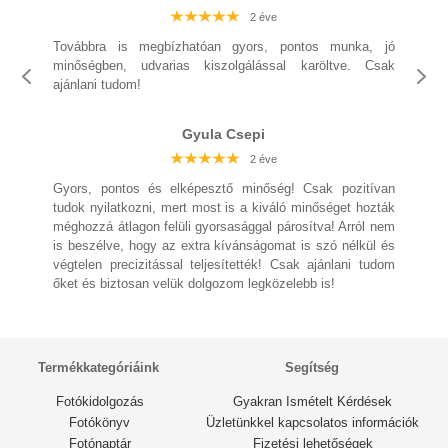
2 éve
2 éve
2 éve
2 éve
2 éve
Továbbra is megbízhatóan gyors, pontos munka, jó
2 éve
minőségben, udvarias kiszolgálással karöltve. Csak
ajánlani tudom!
2 éve
Gyula Csepi
2 éve
2 éve
2 éve
2 éve
2 éve
2 éve
Gyors, pontos és elképesztő minőség! Csak pozitívan
tudok nyilatkozni, mert most is a kiváló minőséget hozták
méghozzá átlagon felüli gyorsasággal párosítva! Arról nem
is beszélve, hogy az extra kívánságomat is szó nélkül és
végtelen precizitással teljesítették! Csak ajánlani tudom
őket és biztosan velük dolgozom legközelebb is!
Termékkategóriáink
Segítség
Fotókidolgozás
Gyakran Ismételt Kérdések
Fotókönyv
Üzletünkkel kapcsolatos információk
Fotónaptár
Fizetési lehetőségek