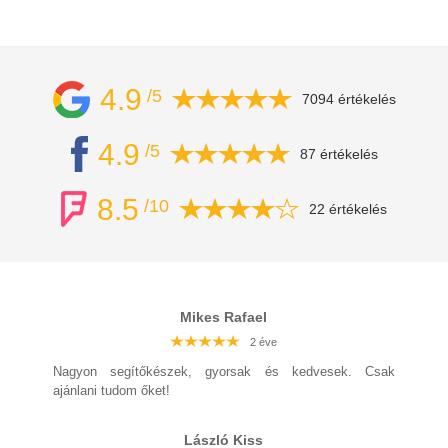
4.9
/5
7094 értékelés
4.9
/5
87 értékelés
8.5
/10
22 értékelés
Mikes Rafael
2 éve
2 éve
2 éve
2 éve
2 éve
2 éve
2 éve
Nagyon segítőkészek, gyorsak és kedvesek. Csak
ajánlani tudom őket!
László Kiss
2 éve