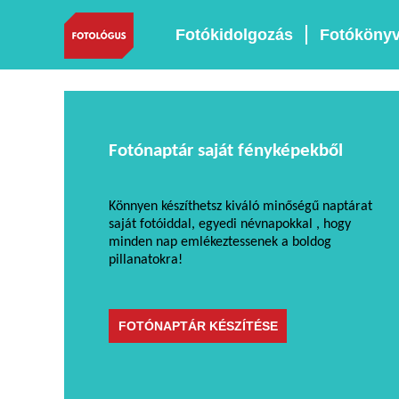
Fotókidolgozás
Fotóköny
Fotónaptár saját fényképekből
Könnyen készíthetsz kiváló minőségű naptárat
saját fotóiddal, egyedi névnapokkal , hogy
minden nap emlékeztessenek a boldog
pillanatokra!
FOTÓNAPTÁR KÉSZÍTÉSE