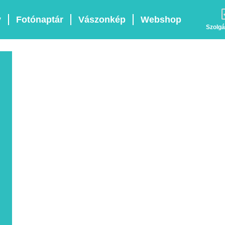
v
Fotónaptár
Vászonkép
Webshop
Szolgá