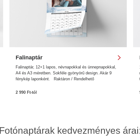
Falinaptár
Falinaptár, 12+1 lapos, névnapokkal és ünnepnapokkal,
A4 és A3 méretben. Sokféle gyönyörű design. Akár 9
fénykép laponként. Raktáron / Rendelhető
2 990 Ft-tól
Fotónaptárak kedvezményes árai