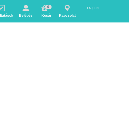
0
HU
EN
ltatások
Belépés
Kosár
Kapcsolat