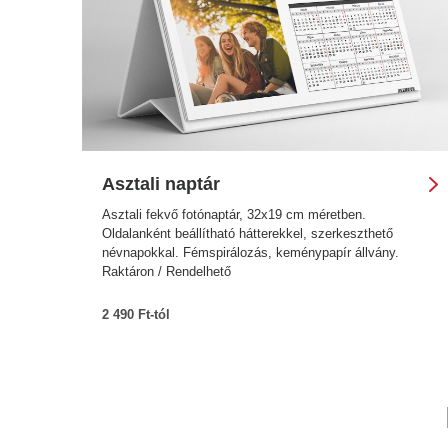
Asztali naptár
Asztali fekvő fotónaptár, 32x19 cm méretben.
Oldalanként beállítható hátterekkel, szerkeszthető
névnapokkal. Fémspirálozás, keménypapír állvány.
Raktáron / Rendelhető
2 490 Ft-tól