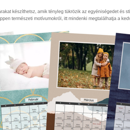
árakat készíthetsz, amik tényleg tükrözik az egyéniségedet és st
ppen természeti motívumokról, itt mindenki megtalálhatja a kedv