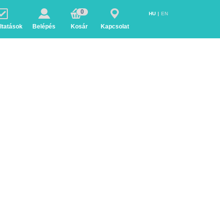
0
HU
EN
ltatások
Belépés
Kosár
Kapcsolat