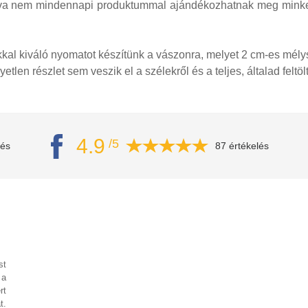
ítva nem mindennapi produktummal ajándékozhatnak meg minket.
kal kiváló nyomatot készítünk a vászonra, melyet 2 cm-es mélys
yetlen részlet sem veszik el a szélekről és a teljes, általad felt
4.9
/5
lés
87 értékelés
st
 a
rt
t.