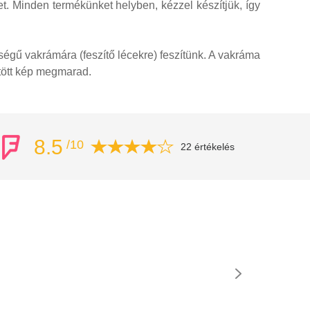
 Minden termékünket helyben, kézzel készítjük, így
égű vakrámára (feszítő lécekre) feszítünk. A vakráma
öltött kép megmarad.
8.5
/10
22 értékelés