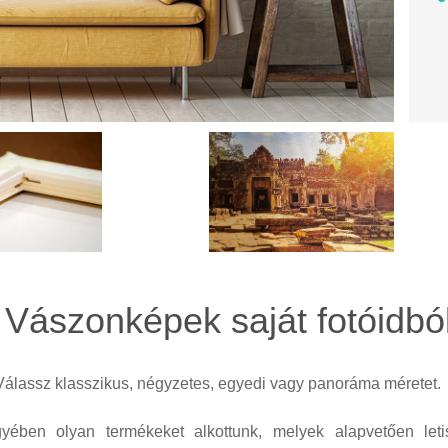
Vászonképek saját fotóidbó
álassz klasszikus, négyzetes, egyedi vagy panoráma méretet.
ében olyan termékeket alkottunk, melyek alapvetően letis