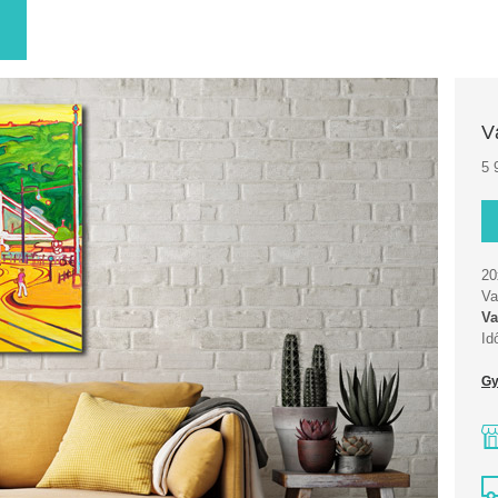
V
5 
20
Va
Va
Id
Gy