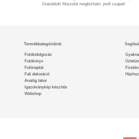
Gratulálok! Abszolút megbízható, profi csapat!
Termékkategóriáink
Segíts
Fotókidolgozás
Gyakra
Fotókönyv
Üzletün
Fotónaptár
Fizetés
Fali dekoráció
Házhozs
Analóg labor
Igazolványkép készítés
Webshop