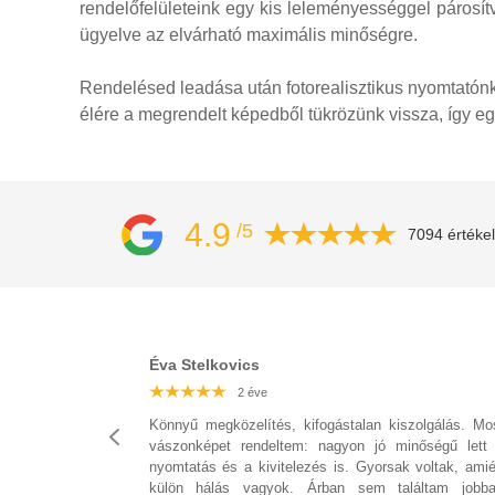
rendelőfelületeink egy kis leleményességgel páros
ügyelve az elvárható maximális minőségre.
Rendelésed leadása után fotorealisztikus nyomtatónk
élére a megrendelt képedből tükrözünk vissza, így
eg
4.9
/5
7094 értéke
Éva Stelkovics
2 éve
Könnyű megközelítés, kifogástalan kiszolgálás. Mo
vászonképet rendeltem: nagyon jó minőségű lett
nyomtatás és a kivitelezés is. Gyorsak voltak, amié
külön hálás vagyok. Árban sem találtam jobba