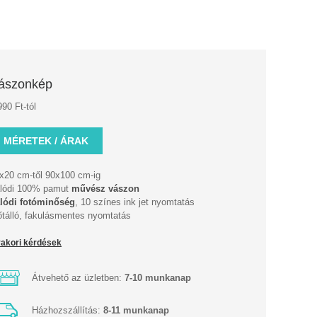
ászonkép
990 Ft-tól
MÉRETEK / ÁRAK
x20 cm-től 90x100 cm-ig
lódi 100% pamut
művész vászon
lódi fotóminőség
, 10 színes ink jet nyomtatás
őtálló, fakulásmentes nyomtatás
akori kérdések
Átvehető az üzletben:
7-10 munkanap
Házhozszállítás:
8-11 munkanap