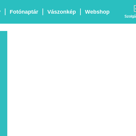
v
Fotónaptár
Vászonkép
Webshop
Szolgá