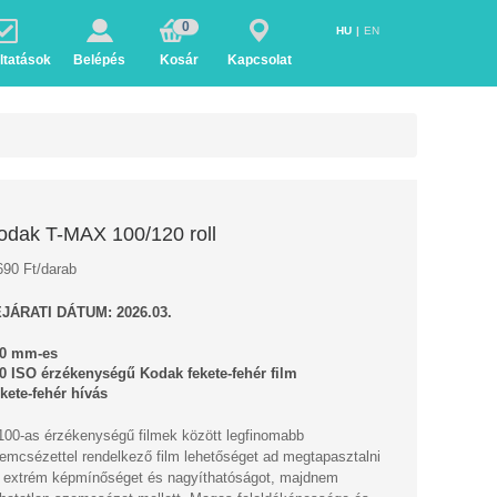
0
HU
EN
ltatások
Belépés
Kosár
Kapcsolat
odak T-MAX 100/120 roll
690 Ft/darab
JÁRATI DÁTUM: 2026.03.
0 mm-es
0 ISO érzékenységű Kodak fekete-fehér film
kete-fehér hívás
100-as érzékenységű filmek között legfinomabb
emcsézettel rendelkező film lehetőséget ad megtapasztalni
 extrém képmínőséget és nagyíthatóságot, majdnem