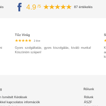
4.9
/5
lés
87 értékelés
Tűz Virág
S
2 éve
2 éve
2 éve
2 éve
2 éve
2 éve
2 éve
ni
Gyors szolgáltatás, gyors kiszolgálás, kiváló munka!
K
Köszönöm szépen!
a
k
ég
Rólunk
n Ismételt Kérdések
Rólunk
kkel kapcsolatos információk
ÁSZF