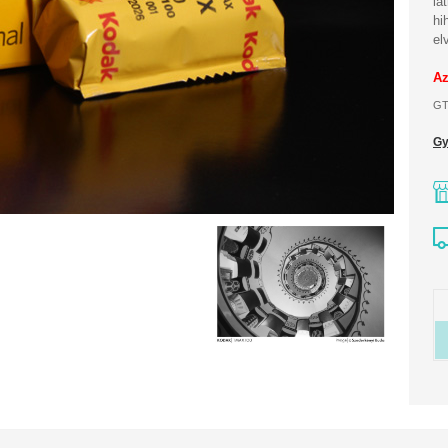
lá
hi
el
Az
GT
Gy