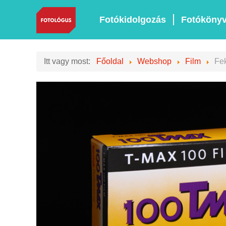
Fotókidolgozás
Fotóköny
Itt vagy most:
Főoldal
Webshop
Film
Fek