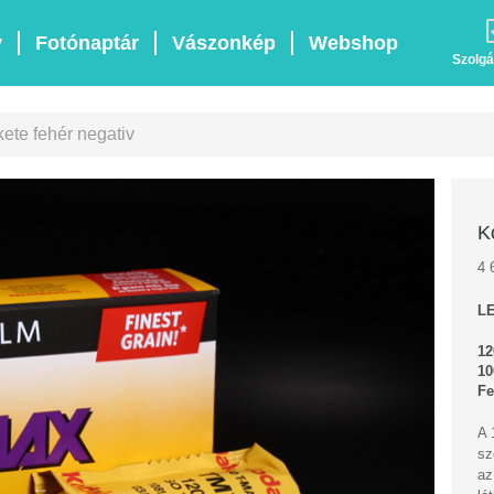
v
Fotónaptár
Vászonkép
Webshop
Szolgá
ete fehér negativ
K
4 
LE
12
10
Fe
A 
sz
az