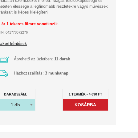
thatatlan szemcsézet mellett. Magas feloldóképessége és
heteten élessége a legfinomabb részletekre vágyó művészek
várásait is képes kielégíteni.
 ár 1 tekercs filmre vonatkozik.
IN: 041778572276
akori kérdések
Átvehető az üzletben:
11 darab
Házhozszállítás:
3 munkanap
DARABSZÁM:
1
TERMÉK
-
4 690
FT
1
db