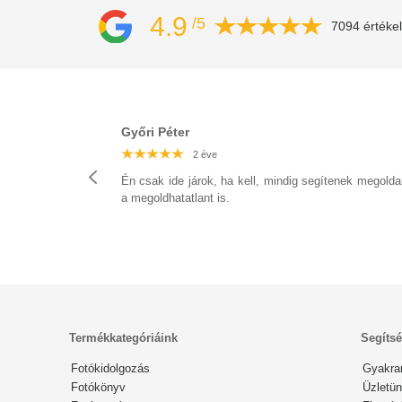
4.9
/5
7094 értéke
Győri Péter
2 éve
2 éve
2 éve
2 éve
2 éve
2 éve
2 éve
Én csak ide járok, ha kell, mindig segítenek megolda
a megoldhatatlant is.
Termékkategóriáink
Segíts
Fotókidolgozás
Gyakra
Fotókönyv
Üzletün