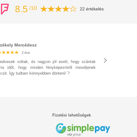
8.5
/10
22 értékelés
zékely Mercédesz
2 éve
2 éve
2 éve
2 éve
2 éve
2 éve
2 éve
edvesek voltak, és nagyon jól esett, hogy szántak
rra időt, hogy minden fényképezröről meséljenek
icsit. Így tudtam könnyebben dönteni! ?
Fizetési lehetőségek