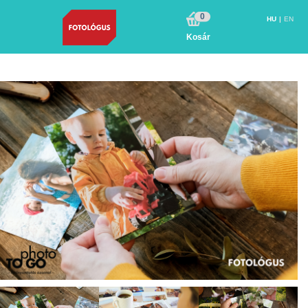
0
HU
EN
Kosár