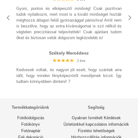
2 éve
Gyors, pontos és elképesztő minőség! Csak pozitívan
tudok nyilatkozni, mert most is a kiváló minőséget hozták
méghozzá átlagon felüli gyorsasággal párosítva! Arról nem
is beszélve, hogy az extra kívánságomat is szó nélkül és
végtelen precizitással teljesítették! Csak ajánlani tudom
2 éve
őket és biztosan velük dolgozom legközelebb is!
2 éve
2 éve
2 éve
2 éve
2 éve
Székely Mercédesz
2 éve
Kedvesek voltak, és nagyon jól esett, hogy szántak arra
időt, hogy minden fényképezröről meséljenek kicsit. Így
tudtam könnyebben dönteni! ?
Termékkategóriáink
Segítség
Fotókidolgozás
Gyakran Ismételt Kérdések
Fotókönyv
Üzletünkkel kapcsolatos információk
Fotónaptár
Fizetési lehetőségek
Fali dekoráció
Házhozszállítás információk