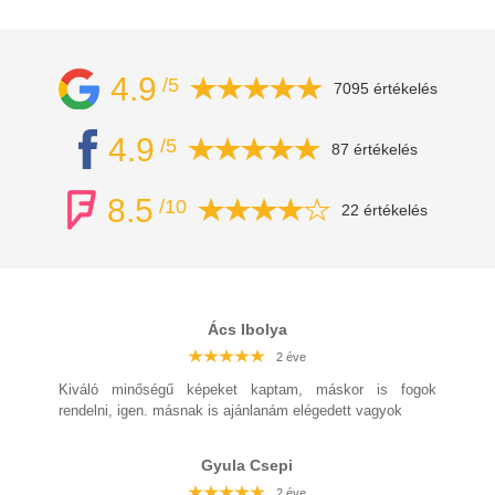
4.9
/5
7095 értékelés
4.9
/5
87 értékelés
8.5
/10
22 értékelés
Ács Ibolya
2 éve
2 éve
2 éve
2 éve
2 éve
2 éve
2 éve
Kiváló minőségű képeket kaptam, máskor is fogok
rendelni, igen. másnak is ajánlanám elégedett vagyok
Gyula Csepi
2 éve
2 éve
2 éve
2 éve
2 éve
2 éve