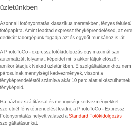
üzletünkben
Azonnali fotónyomtatás klasszikus méretekben, fényes felületű
fotópapírra. Amint leadtad expressz fényképrendelésed, az erre
dedikált laborgépünk fogadja azt és egyből munkához is lát.
A PhotoToGo - expressz fotókidolgozás egy maximálisan
automatizált folyamat, képeidet mi is akkor látjuk először,
amikor átadjuk Neked üzletünkben. E szolgáltatásunkhoz nem
párosulnak mennyiségi kedvezmények, viszont a
fényképrendeléstől számítva akár 10 perc alatt elkészülhetnek
fényképeid.
Ha házhoz szállítással és mennyiségi kedvezményekkel
szeretnél fényképrendelést leadni, a PhotoToGo - Expressz
Fotónyomtatás helyett válaszd a
Standard Fotókidolgozás
szolgáltatásunkat.