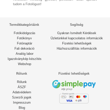
tudom a Fotológust!
2 éve
Termékkategóriáink
Segítség
Fotókidolgozás
Gyakran Ismételt Kérdések
Fotókönyv
Üzletünkkel kapcsolatos információk
Fotónaptár
Fizetési lehetőségek
Fali dekoráció
Házhozszállítás információk
Analóg labor
Igazolványkép készítés
Webshop
Rólunk
Fizetési lehetőségek
Rólunk
ÁSZF
Adatvédelem
Szerzői jogok
Impresszum
Blog