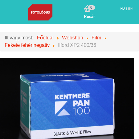
0
HU
EN
Kosár
Itt vagy most:
Főoldal
Webshop
Film
Fekete fehér negativ
Ilford XP2 400/36