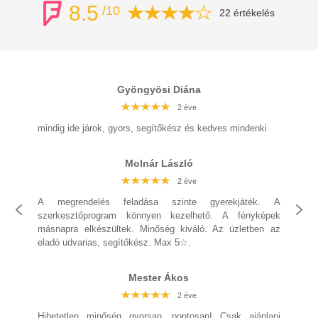
8.5
/10
22 értékelés
Gyöngyösi Diána
2 éve
2 éve
2 éve
2 éve
2 éve
2 éve
2 éve
mindig ide járok, gyors, segítőkész és kedves mindenki
Molnár László
2 éve
2 éve
2 éve
2 éve
A megrendelés feladása szinte gyerekjáték. A
2 éve
szerkesztőprogram könnyen kezelhető. A fényképek
2 éve
másnapra elkészültek. Minőség kiváló. Az üzletben az
eladó udvarias, segítőkész. Max 5☆.
2 éve
2 éve
Mester Ákos
2 éve
2 éve
2 éve
2 éve
2 éve
Hihetetlen minőség gyorsan, pontosan! Csak ajánlani