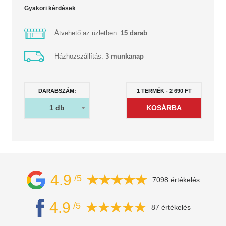
Gyakori kérdések
Átvehető az üzletben:
15 darab
Házhozszállítás:
3 munkanap
DARABSZÁM:
1
TERMÉK
-
2 690
FT
1
db
4.9
/5
7098 értékelés
4.9
/5
87 értékelés