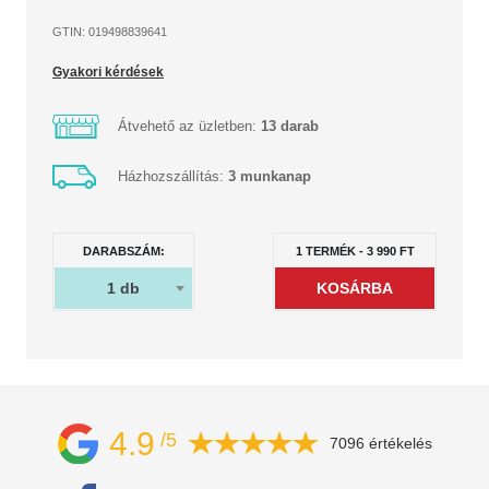
GTIN: 019498839641
Gyakori kérdések
Átvehető az üzletben:
13 darab
Házhozszállítás:
3 munkanap
DARABSZÁM:
1
TERMÉK
-
3 990
FT
1
db
4.9
/5
7096 értékelés