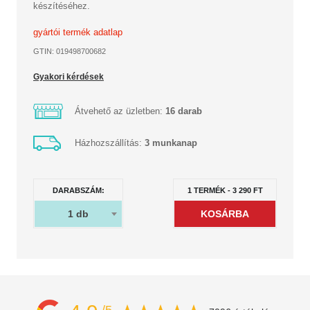
készítéséhez.
gyártói termék adatlap
GTIN: 019498700682
Gyakori kérdések
Átvehető az üzletben:
16 darab
Házhozszállítás:
3 munkanap
DARABSZÁM:
1
TERMÉK
-
3 290
FT
1
db