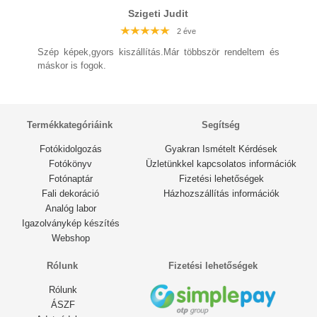
Szigeti Judit
2 éve
2 éve
2 éve
2 éve
Szép képek,gyors kiszállítás.Már többször rendeltem és
2 éve
máskor is fogok.
2 éve
2 éve
Termékkategóriáink
Segítség
Fotókidolgozás
Gyakran Ismételt Kérdések
Fotókönyv
Üzletünkkel kapcsolatos információk
Fotónaptár
Fizetési lehetőségek
Fali dekoráció
Házhozszállítás információk
Analóg labor
Igazolványkép készítés
Webshop
Rólunk
Fizetési lehetőségek
Rólunk
ÁSZF