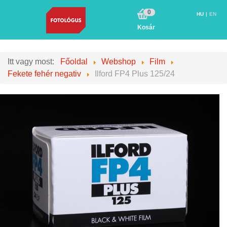
0
HU
EN
Kosár
Itt vagy most:
Főoldal
Webshop
Film
Fekete fehér negativ
Ilford FP4 Plus 125/24