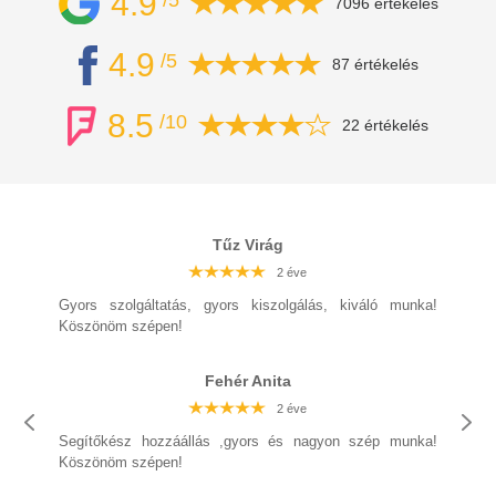
4.9
/5
7096 értékelés
4.9
/5
87 értékelés
8.5
/10
22 értékelés
Tűz Virág
2 éve
2 éve
2 éve
2 éve
2 éve
2 éve
2 éve
Gyors szolgáltatás, gyors kiszolgálás, kiváló munka!
Köszönöm szépen!
Fehér Anita
2 éve
2 éve
2 éve
2 éve
2 éve
2 éve
Segítőkész hozzáállás ,gyors és nagyon szép munka!
2 éve
Köszönöm szépen!