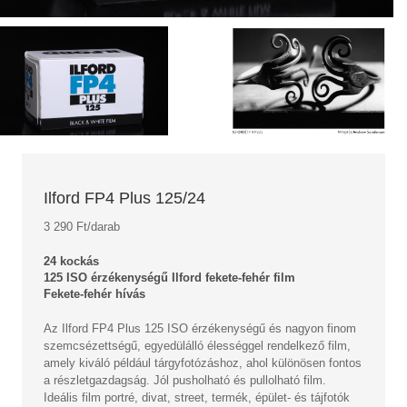
Ilford FP4 Plus 125/24
3 290 Ft/darab
24 kockás
125 ISO érzékenységű Ilford fekete-fehér film
Fekete-fehér hívás
Az Ilford FP4 Plus 125 ISO érzékenységű és nagyon finom
szemcsézettségű, egyedülálló élességgel rendelkező film,
amely kiváló például tárgyfotózáshoz, ahol különösen fontos
a részletgazdagság.
Jól pusholható és pullolható film.
Ideális film portré, divat, street, termék, épület- és tájfotók