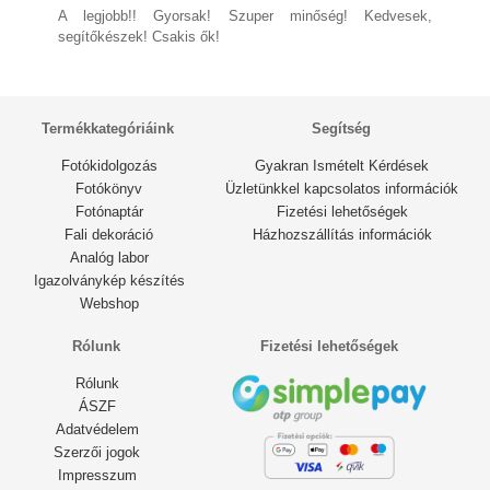
2 éve
2 éve
2 éve
A legjobb!! Gyorsak! Szuper minőség! Kedvesek,
2 éve
2 éve
segítőkészek! Csakis ők!
2 éve
Termékkategóriáink
Segítség
Fotókidolgozás
Gyakran Ismételt Kérdések
Fotókönyv
Üzletünkkel kapcsolatos információk
Fotónaptár
Fizetési lehetőségek
Fali dekoráció
Házhozszállítás információk
Analóg labor
Igazolványkép készítés
Webshop
Rólunk
Fizetési lehetőségek
Rólunk
ÁSZF
Adatvédelem
Szerzői jogok
Impresszum