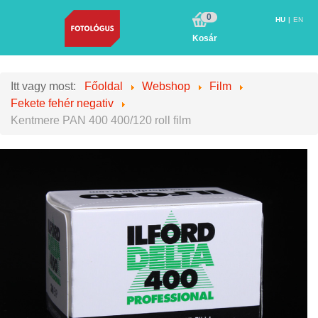
0
HU
EN
Kosár
Itt vagy most:
Főoldal
Webshop
Film
Fekete fehér negativ
Kentmere PAN 400 400/120 roll film