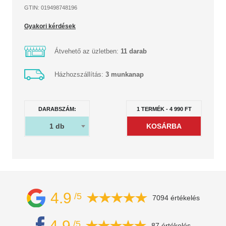
GTIN: 019498748196
Gyakori kérdések
Átvehető az üzletben:
11 darab
Házhozszállítás:
3 munkanap
DARABSZÁM:
1
TERMÉK
-
4 990
FT
1
db
4.9
/5
7094 értékelés
4.9
/5
87 értékelés