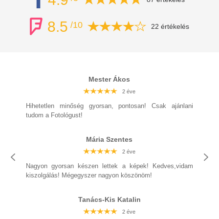
8.5
/10
22 értékelés
Mester Ákos
2 éve
2 éve
2 éve
2 éve
2 éve
2 éve
2 éve
Hihetetlen minőség gyorsan, pontosan! Csak ajánlani
tudom a Fotológust!
Mária Szentes
2 éve
2 éve
2 éve
2 éve
2 éve
Nagyon gyorsan készen lettek a képek! Kedves,vidam
2 éve
kiszolgálás! Mégegyszer nagyon köszönöm!
2 éve
Tanács-Kis Katalin
2 éve