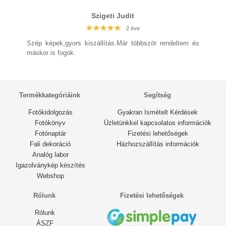
Szigeti Judit
2 éve
Szép képek,gyors kiszállítás.Már többször rendeltem és
máskor is fogok.
Termékkategóriáink
Segítség
Fotókidolgozás
Gyakran Ismételt Kérdések
Fotókönyv
Üzletünkkel kapcsolatos információk
Fotónaptár
Fizetési lehetőségek
Fali dekoráció
Házhozszállítás információk
Analóg labor
Igazolványkép készítés
Webshop
Rólunk
Fizetési lehetőségek
Rólunk
ÁSZF