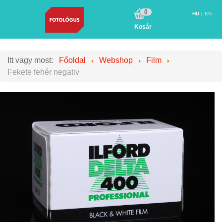
0
HU
EN
Kosár
Itt vagy most:
Főoldal
Webshop
Film
Fekete fehér negativ