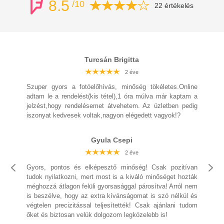
8.5
/10
22 értékelés
Turcsán Brigitta
2 éve
2 éve
2 éve
2 éve
2 éve
2 éve
2 éve
Szuper gyors a fotóelőhívás, minőség tökéletes.Online
adtam le a rendelést(kis tétel),1 óra múlva már kaptam a
jelzést,hogy rendelésemet átvehetem. Az üzletben pedig
iszonyat kedvesek voltak,nagyon elégedett vagyok!?
2 éve
2 éve
2 éve
2 éve
Gyula Csepi
2 éve
2 éve
2 éve
Gyors, pontos és elképesztő minőség! Csak pozitívan
tudok nyilatkozni, mert most is a kiváló minőséget hozták
méghozzá átlagon felüli gyorsasággal párosítva! Arról nem
is beszélve, hogy az extra kívánságomat is szó nélkül és
2 éve
2 éve
2 éve
végtelen precizitással teljesítették! Csak ajánlani tudom
2 éve
2 éve
őket és biztosan velük dolgozom legközelebb is!
2 éve