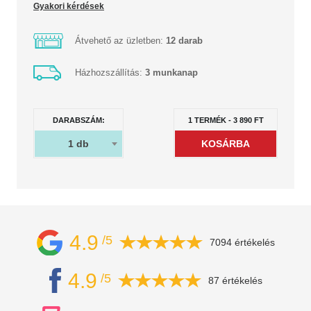
Gyakori kérdések
Átvehető az üzletben:
12 darab
Házhozszállítás:
3 munkanap
DARABSZÁM:
1
TERMÉK
-
3 890
FT
1
db
4.9
/5
7094 értékelés
4.9
/5
87 értékelés