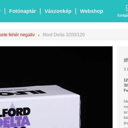
v
Fotónaptár
Vászonkép
Webshop
Szolgá
ete fehér negativ
Ilford Delta 3200/120
I
3 
12
32
Fe
Id
me
az
bá
ér