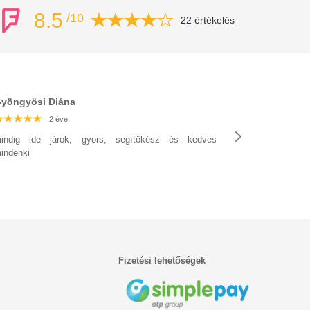
8.5
/10
22 értékelés
yöngyösi Diána
2 éve
2 éve
2 éve
2 éve
2 éve
2 éve
2 éve
indig ide járok, gyors, segítőkész és kedves
indenki
Fizetési lehetőségek