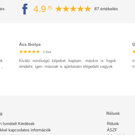
4.9
/5
lés
87 értékelés
Ács Ibolya
G
2 éve
2 éve
2 éve
2 éve
2 éve
2 éve
2 éve
k
Kiváló minőségű képeket kaptam, máskor is fogok
m
 ,
rendelni, igen. másnak is ajánlanám elégedett vagyok
m
ég
Rólunk
n Ismételt Kérdések
Rólunk
kkel kapcsolatos információk
ÁSZF