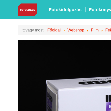
Fotókidolgozás
Fotóköny
Itt vagy most:
Főoldal
Webshop
Film
Fek