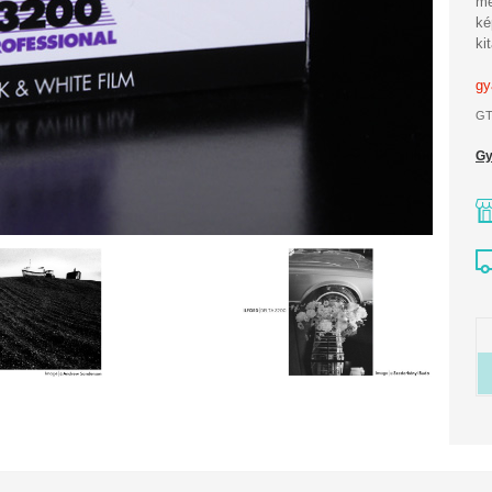
me
ké
ki
gy
GT
Gy