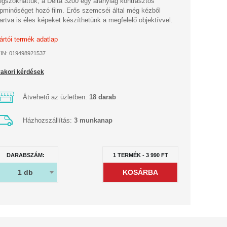
gszokhattuk, a Delta 3200 egy aránylag kontrasztos 
pminőséget hozó film. Erős szemcséi által még kézből 
tartva is éles képeket készíthetünk a megfelelő objektívvel.
ártói termék adatlap
IN: 019498921537
akori kérdések
Átvehető az üzletben:
18 darab
Házhozszállítás:
3 munkanap
DARABSZÁM:
1
TERMÉK
-
3 990
FT
1
db