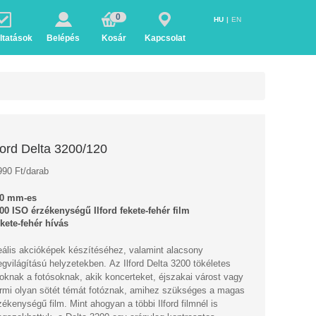
0
HU
EN
ltatások
Belépés
Kosár
Kapcsolat
lford Delta 3200/120
990 Ft/darab
0 mm-es
00 ISO érzékenységű Ilford fekete-fehér film
kete-fehér hívás
eális akcióképek készítéséhez, valamint alacsony
gvilágítású helyzetekben.
Az Ilford Delta 3200 tökéletes 
oknak a fotósoknak, akik koncerteket, éjszakai várost vagy 
rmi olyan sötét témát fotóznak, amihez szükséges a magas 
zékenységű film. Mint ahogyan a többi Ilford filmnél is 