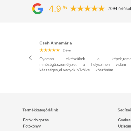
4.9
/5
7094 értéke
Cseh Annamária
2 éve
2 éve
2 éve
2 éve
2 éve
2 éve
2 éve
Gyorsan elkészültek a képek,reme
minőségű,személyzet a helyszínen vidám
készséges,el vagyok bűvölve.... köszönöm
Termékkategóriáink
Segíts
Fotókidolgozás
Gyakra
Fotókönyv
Üzletün