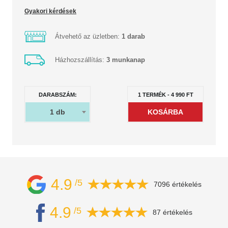
Gyakori kérdések
Átvehető az üzletben:
1 darab
Házhozszállítás:
3 munkanap
DARABSZÁM:
1
TERMÉK
-
4 990
FT
1
db
4.9
/5
7096 értékelés
4.9
/5
87 értékelés