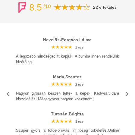
8.5
/10
22 értékelés
Nevelős-Forgács Ildima
2 éve
2 éve
2 éve
2 éve
2 éve
2 éve
2 éve
A legszebb minőséget itt kapjuk. Albumba innen rendelünk
kizárólag.
Mária Szentes
2 éve
2 éve
2 éve
2 éve
2 éve
2 éve
2 éve
Nagyon gyorsan készen lettek a képek! Kedves,vidam
kiszolgálás! Mégegyszer nagyon köszönöm!
Turcsán Brigitta
2 éve
2 éve
2 éve
2 éve
2 éve
2 éve
2 éve
Szuper gyors a fotóelőhívás, minőség tökéletes.Online