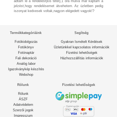
adtam le a rendelést(kis tétel),1 óra múlva már kaptam a
jelzést,hogy rendelésemet átvehetem. Az üzletben pedig
iszonyat kedvesek voltak,nagyon elégedett vagyok!?
Termékkategóriáink
Segítség
Fotókidolgozás
Gyakran Ismételt Kérdések
Fotókönyv
Üzletünkkel kapcsolatos információk
Fotónaptár
Fizetési lehetőségek
Fali dekoráció
Házhozszállítás információk
Analóg labor
Igazolványkép készítés
Webshop
Rólunk
Fizetési lehetőségek
Rólunk
ÁSZF
Adatvédelem
Szerzői jogok
Impresszum