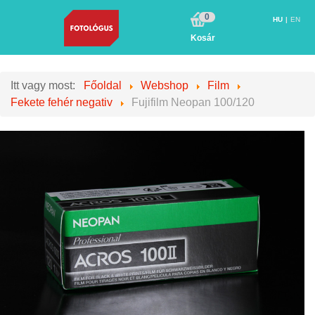
0
HU
EN
Kosár
Itt vagy most:
Főoldal
Webshop
Film
Fekete fehér negativ
Fujifilm Neopan 100/120