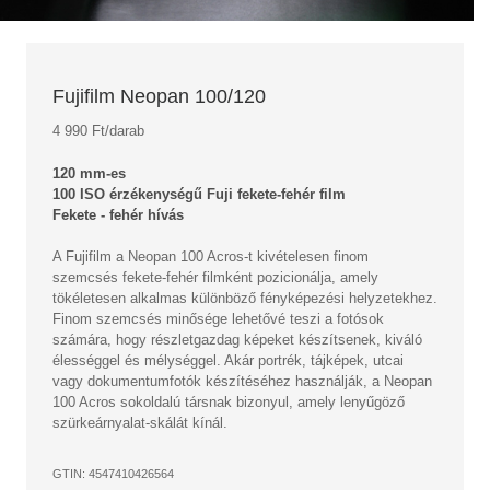
Fujifilm Neopan 100/120
4 990 Ft/darab
120 mm-es
100 ISO érzékenységű Fuji fekete-fehér film
Fekete - fehér hívás
A Fujifilm a Neopan 100 Acros-t kivételesen finom
szemcsés fekete-fehér filmként pozicionálja, amely
tökéletesen alkalmas különböző fényképezési helyzetekhez.
Finom szemcsés minősége lehetővé teszi a fotósok
számára, hogy részletgazdag képeket készítsenek, kiváló
élességgel és mélységgel. Akár portrék, tájképek, utcai
vagy dokumentumfotók készítéséhez használják, a Neopan
100 Acros sokoldalú társnak bizonyul, amely lenyűgöző
szürkeárnyalat-skálát kínál.
GTIN: 4547410426564