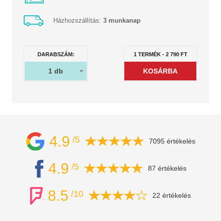
Házhozszállítás:
3 munkanap
DARABSZÁM:
1
TERMÉK
-
2 790
FT
1
db
4.9
/5
7095 értékelés
4.9
/5
87 értékelés
8.5
/10
22 értékelés