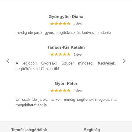
Gyöngyösi Diána
2 éve
2 éve
2 éve
2 éve
2 éve
2 éve
2 éve
mindig ide járok, gyors, segítőkész és kedves mindenki
Tanács-Kis Katalin
2 éve
2 éve
2 éve
A legjobb!! Gyorsak! Szuper minőség! Kedvesek,
2 éve
2 éve
segítőkészek! Csakis ők!
2 éve
2 éve
Győri Péter
2 éve
2 éve
2 éve
Én csak ide járok, ha kell, mindig segítenek megoldani a
2 éve
2 éve
megoldhatatlant is.
2 éve
2 éve
Termékkategóriáink
Segítség