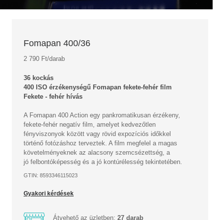
Fomapan 400/36
2 790 Ft/darab
36 kockás
400 ISO érzékenységű Fomapan fekete-fehér film
Fekete - fehér hívás
A Fomapan 400 Action egy pankromatikusan érzékeny,
fekete-fehér negatív film, amelyet kedvezőtlen
fényviszonyok között vagy rövid expozíciós időkkel
történő fotózáshoz terveztek. A film megfelel a magas
követelményeknek az alacsony szemcsézettség, a
jó felbontóképesség és a jó kontúrélesség tekintetében.
GTIN: 8593346115023
Gyakori kérdések
Átvehető az üzletben:
27 darab