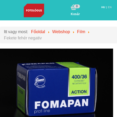
0
HU
EN
Kosár
Itt vagy most:
Főoldal
Webshop
Film
Fekete fehér negativ