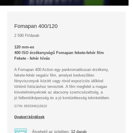
Fomapan 400/120
2 590 Ft/darab
120 mm-es
400 ISO érzékenységű Fomapan fekete-fehér film
Fekete - fehér hívás
A Fomapan 400 Action egy pankromatikusan érzékeny,
fekete-fehér negatív film, amelyet kedvezőtlen
fényviszonyok között vagy rövid expozíciós időkkel
történő fotózáshoz terveztek. A film megfelel a magas
követelményeknek az alacsony szemcsézettség, a
jó felbontóképesség és a jó kontúrélesség tekintetében.
GTIN: 8593346115610
Gyakori kérdések
Átvehető az üzletben:
12 darab