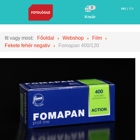
0
HU
EN
Kosár
Itt vagy most:
Főoldal
Webshop
Film
Fekete fehér negativ
Fomapan 400/120