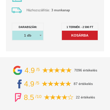
Házhozszállítás:
3 munkanap
DARABSZÁM:
1
TERMÉK
-
2 590
FT
1
db
4.9
/5
7096 értékelés
4.9
/5
87 értékelés
8.5
/10
22 értékelés