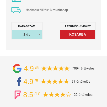
Házhozszállítás:
3 munkanap
DARABSZÁM:
1
TERMÉK
-
2 490
FT
1
db
4.9
/5
7094 értékelés
4.9
/5
87 értékelés
8.5
/10
22 értékelés