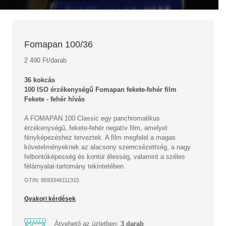
Fomapan 100/36
2 490 Ft/darab
36 kokcás
100 ISO érzékenységű Fomapan fekete-fehér film
Fekete - fehér hívás
A FOMAPAN 100 Classic egy panchromatikus
érzékenységű, fekete-fehér negatív film, amelyet
fényképezéshez terveztek. A film megfelel a magas
követelményeknek az alacsony szemcsézettség, a nagy
felbontóképesség és kontúr élesség, valamint a széles
félárnyalat-tartomány tekintetében.
GTIN: 8593346111315
Gyakori kérdések
Átvehető az üzletben:
3 darab