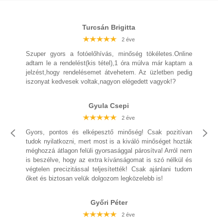
Turcsán Brigitta
2 éve
2 éve
2 éve
2 éve
2 éve
2 éve
2 éve
Szuper gyors a fotóelőhívás, minőség tökéletes.Online
adtam le a rendelést(kis tétel),1 óra múlva már kaptam a
jelzést,hogy rendelésemet átvehetem. Az üzletben pedig
iszonyat kedvesek voltak,nagyon elégedett vagyok!?
2 éve
2 éve
2 éve
2 éve
2 éve
Gyula Csepi
2 éve
2 éve
Gyors, pontos és elképesztő minőség! Csak pozitívan
tudok nyilatkozni, mert most is a kiváló minőséget hozták
méghozzá átlagon felüli gyorsasággal párosítva! Arról nem
2 éve
2 éve
is beszélve, hogy az extra kívánságomat is szó nélkül és
2 éve
végtelen precizitással teljesítették! Csak ajánlani tudom
2 éve
2 éve
őket és biztosan velük dolgozom legközelebb is!
2 éve
Győri Péter
2 éve