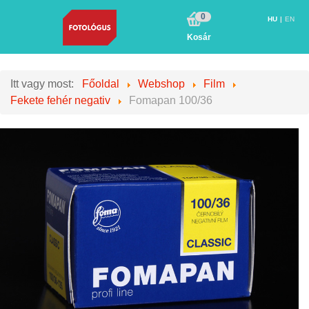
0
HU
EN
Kosár
Itt vagy most:
Főoldal
Webshop
Film
Fekete fehér negativ
Fomapan 100/36