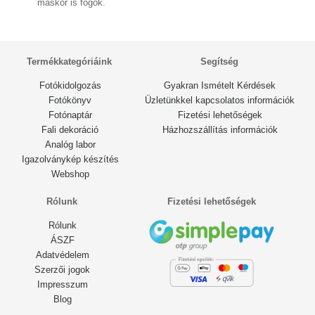
máskor is fogok.
2 éve
Termékkategóriáink
Segítség
Fotókidolgozás
Gyakran Ismételt Kérdések
Fotókönyv
Üzletünkkel kapcsolatos információk
Fotónaptár
Fizetési lehetőségek
Fali dekoráció
Házhozszállítás információk
Analóg labor
Igazolványkép készítés
Webshop
Rólunk
Fizetési lehetőségek
Rólunk
ÁSZF
Adatvédelem
Szerzői jogok
Impresszum
Blog