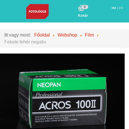
0
HU
EN
Kosár
Itt vagy most:
Főoldal
Webshop
Film
Fekete fehér negativ