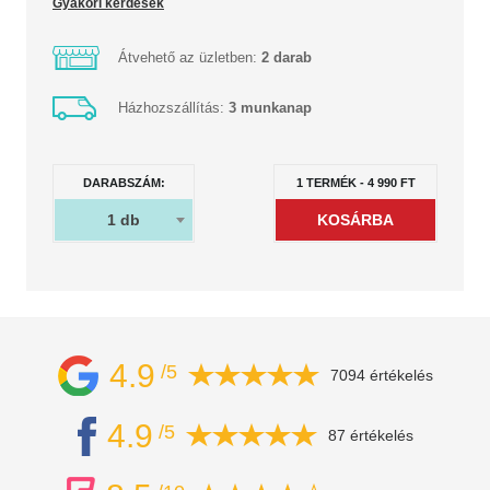
Gyakori kérdések
Átvehető az üzletben:
2 darab
Házhozszállítás:
3 munkanap
DARABSZÁM:
1
TERMÉK
-
4 990
FT
1
db
4.9
/5
7094 értékelés
4.9
/5
87 értékelés