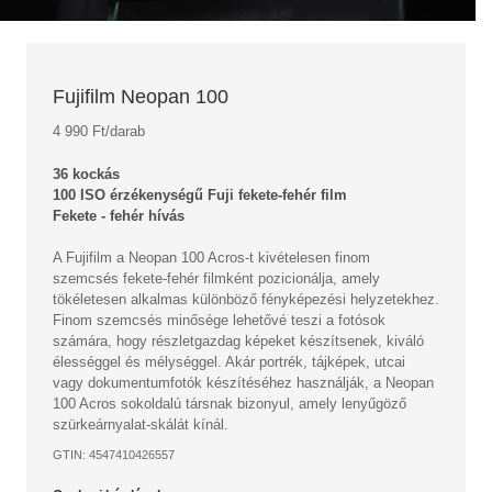
Fujifilm Neopan 100
4 990 Ft/darab
36 kockás
100 ISO érzékenységű Fuji fekete-fehér film
Fekete - fehér hívás
A Fujifilm a Neopan 100 Acros-t kivételesen finom
szemcsés fekete-fehér filmként pozicionálja, amely
tökéletesen alkalmas különböző fényképezési helyzetekhez.
Finom szemcsés minősége lehetővé teszi a fotósok
számára, hogy részletgazdag képeket készítsenek, kiváló
élességgel és mélységgel. Akár portrék, tájképek, utcai
vagy dokumentumfotók készítéséhez használják, a Neopan
100 Acros sokoldalú társnak bizonyul, amely lenyűgöző
szürkeárnyalat-skálát kínál.
GTIN: 4547410426557