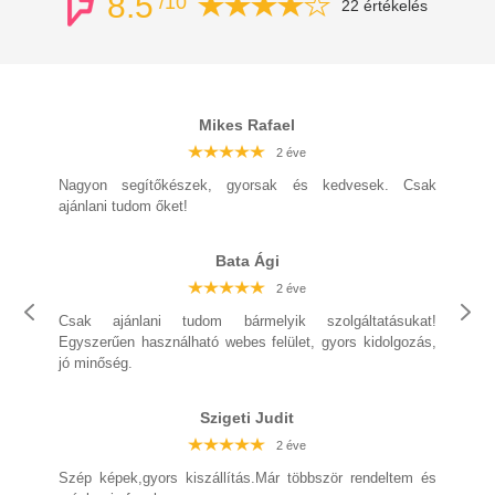
8.5
/10
22 értékelés
Mikes Rafael
2 éve
2 éve
2 éve
2 éve
2 éve
2 éve
2 éve
Nagyon segítőkészek, gyorsak és kedvesek. Csak
ajánlani tudom őket!
Bata Ági
2 éve
2 éve
2 éve
2 éve
2 éve
2 éve
2 éve
Csak ajánlani tudom bármelyik szolgáltatásukat!
Egyszerűen használható webes felület, gyors kidolgozás,
jó minőség.
2 éve
Szigeti Judit
2 éve
2 éve
2 éve
2 éve
Szép képek,gyors kiszállítás.Már többször rendeltem és
2 éve