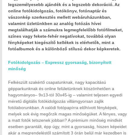
legszemélyesebb ajándék és a legszebb dekoráció. Az
online fotókidolgozás, fotókönyv, fotónaptár és
vászonkép szerkesztés mellett webáruházunkban,
valamint üzletünkben az analóg fotózás hívei
megtalálhatják a számukra legmegfelelőbb fotófilmeket,
színes vagy fekete-fehér negatívokat, továbbá olyan
fényképeket kiegészítő kellékek is elérhetők, mint a
fotóalbumok és a különböző stílusú dekor képkeretek.
Fotókidolgozás – Expressz gyorsaság, bizonyított
minőség
Felkészült szakértő csapatunknak, nagy kapacitású
gépparkunknak és online felületünknek köszönhetően a
hagyományos– 9x13-tól 30x45-ig – valamint teljesen egyedi
méretű digitális fotókidolgozás villámgyorsan zajlik
fotólaborunkban. A valódi fotópapírra előhívott fényképek,
melyek sok évig megőrzik magas minőségüket. A fényes, vagy
a matt fotók tetszenek jobban? A prémium minőség mindkét
esetben garantált, épp úgy, mint a gyorsaság, hiszen képeidet
akár a megrendeléstől számított 3 órán belül már kezedben is