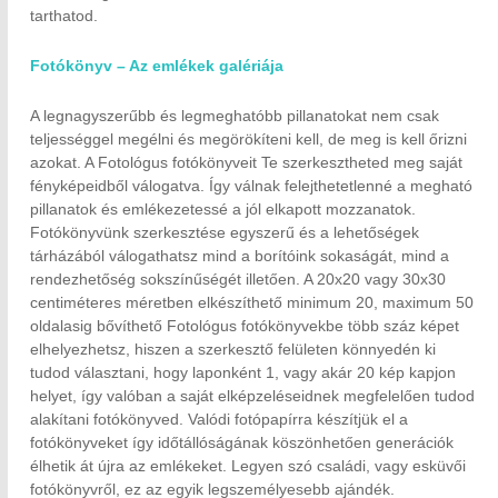
tarthatod.
Fotókönyv – Az emlékek galériája
A legnagyszerűbb és legmeghatóbb pillanatokat nem csak
teljességgel megélni és megörökíteni kell, de meg is kell őrizni
azokat. A Fotológus fotókönyveit Te szerkesztheted meg saját
fényképeidből válogatva. Így válnak felejthetetlenné a megható
pillanatok és emlékezetessé a jól elkapott mozzanatok.
Fotókönyvünk szerkesztése egyszerű és a lehetőségek
tárházából válogathatsz mind a borítóink sokaságát, mind a
rendezhetőség sokszínűségét illetően. A 20x20 vagy 30x30
centiméteres méretben elkészíthető minimum 20, maximum 50
oldalasig bővíthető Fotológus fotókönyvekbe több száz képet
elhelyezhetsz, hiszen a szerkesztő felületen könnyedén ki
tudod választani, hogy laponként 1, vagy akár 20 kép kapjon
helyet, így valóban a saját elképzeléseidnek megfelelően tudod
alakítani fotókönyved. Valódi fotópapírra készítjük el a
fotókönyveket így időtállóságának köszönhetően generációk
élhetik át újra az emlékeket. Legyen szó családi, vagy esküvői
fotókönyvről, ez az egyik legszemélyesebb ajándék.