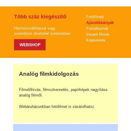
Több száz kiegészítő
Fotófilmek
Ajándékkártyák
Házhozszállítással vagy
Fotóalbumok
személyes átvétellel üzletünkben
Instant filmek
Képkeretek
WEBSHOP
Analóg filmkidolgozás
Filmelőhívás, filmszkennelés, papírképek nagyítása
analóg filmről.
Webáruházunkban fotófilmet is vásárolhatsz.