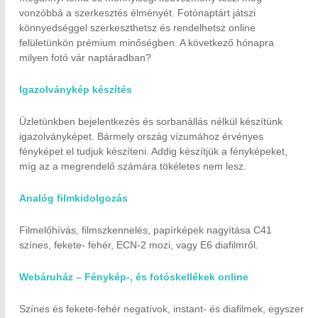
vonzóbbá a szerkesztés élményét. Fotónaptárt játszi
könnyedséggel szerkeszthetsz és rendelhetsz online
felületünkön prémium minőségben. A következő hónapra
milyen fotó vár naptáradban?
Igazolványkép készítés
Üzletünkben bejelentkezés és sorbanállás nélkül készítünk
igazolványképet. Bármely ország vízumához érvényes
fényképet el tudjuk készíteni. Addig készítjük a fényképeket,
míg az a megrendelő számára tökéletes nem lesz.
Analóg filmkidolgozás
Filmelőhívás, filmszkennelés, papírképek nagyítása C41
színes, fekete- fehér, ECN-2 mozi, vagy E6 diafilmről.
Webáruház – Fénykép-, és fotóskellékek online
Színes és fekete-fehér negatívok, instant- és diafilmek, egyszer