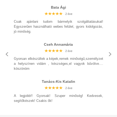
Bata Ági
2 éve
2 éve
2 éve
2 éve
2 éve
2 éve
2 éve
Csak ajánlani tudom bármelyik szolgáltatásukat!
Egyszerűen használható webes felület, gyors kidolgozás,
jó minőség.
Cseh Annamária
2 éve
2 éve
2 éve
2 éve
2 éve
2 éve
2 éve
Gyorsan elkészültek a képek,remek minőségű,személyzet
a helyszínen vidám , készséges,el vagyok bűvölve....
köszönöm
2 éve
2 éve
2 éve
2 éve
Tanács-Kis Katalin
2 éve
2 éve
A legjobb!! Gyorsak! Szuper minőség! Kedvesek,
2 éve
segítőkészek! Csakis ők!