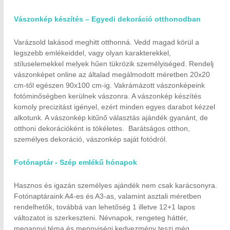
Vászonkép készítés – Egyedi dekoráció otthonodban
Varázsold lakásod meghitt otthonná. Vedd magad körül a
legszebb emlékeiddel, vagy olyan karakterekkel,
stíluselemekkel melyek hűen tükrözik személyiséged. Rendelj
vászonképet online az általad megálmodott méretben 20x20
cm-től egészen 90x100 cm-ig. Vakrámázott vászonképeink
fotóminőségben kerülnek vászonra. A vászonkép készítés
komoly precizitást igényel, ezért minden egyes darabot kézzel
alkotunk. A vászonkép kitűnő választás ajándék gyanánt, de
otthoni dekorációként is tökéletes. Barátságos otthon,
személyes dekoráció, vászonkép saját fotódról.
Fotónaptár - Szép emlékű hónapok
Hasznos és igazán személyes ajándék nem csak karácsonyra.
Fotónaptáraink A4-es és A3-as, valamint asztali méretben
rendelhetők, továbbá van lehetőség 1 illetve 12+1 lapos
változatot is szerkeszteni. Névnapok, rengeteg háttér,
megannyi téma és mennyiségi kedvezmény teszi még