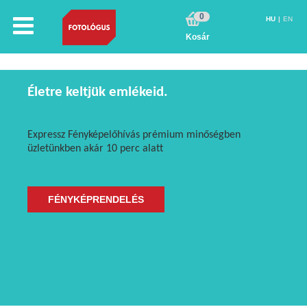
0
HU
EN
Kosár
Életre keltjük emlékeid.
Expressz Fényképelőhívás prémium minőségben
üzletünkben akár 10 perc alatt
FÉNYKÉPRENDELÉS