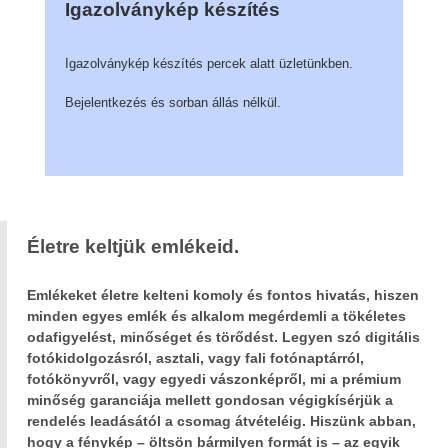
Igazolványkép készítés
Igazolványkép készítés percek alatt üzletünkben.
Bejelentkezés és sorban állás nélkül.
Életre keltjük emlékeid.
Emlékeket életre kelteni komoly és fontos hivatás, hiszen
minden egyes emlék és alkalom megérdemli a tökéletes
odafigyelést, minőséget és törődést. Legyen szó digitális
fotókidolgozásról, asztali, vagy fali fotónaptárról,
fotókönyvről, vagy egyedi vászonképről, mi a prémium
minőség garanciája mellett gondosan végigkísérjük a
rendelés leadásától a csomag átvételéig. Hiszünk abban,
hogy a fénykép – öltsön bármilyen formát is – az egyik