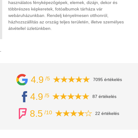
használatos fényképezőgépek, elemek, dizájn, dekor és
többrészes képkeretek, fotóalbumok tárháza vár
webáruházunkban. Rendelj kényelmesen otthonról,
házhozszállítás az ország teljes területén, illetve személyes
átvétellel üzletünkben.
.
4.9
/5
7095 értékelés
4.9
/5
87 értékelés
8.5
/10
22 értékelés