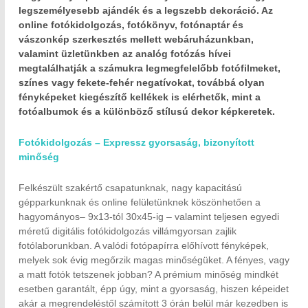
legszemélyesebb ajándék és a legszebb dekoráció. Az
online fotókidolgozás, fotókönyv, fotónaptár és
vászonkép szerkesztés mellett webáruházunkban,
valamint üzletünkben az analóg fotózás hívei
megtalálhatják a számukra legmegfelelőbb fotófilmeket,
színes vagy fekete-fehér negatívokat, továbbá olyan
fényképeket kiegészítő kellékek is elérhetők, mint a
fotóalbumok és a különböző stílusú dekor képkeretek.
Fotókidolgozás – Expressz gyorsaság, bizonyított
minőség
Felkészült szakértő csapatunknak, nagy kapacitású
gépparkunknak és online felületünknek köszönhetően a
hagyományos– 9x13-tól 30x45-ig – valamint teljesen egyedi
méretű digitális fotókidolgozás villámgyorsan zajlik
fotólaborunkban. A valódi fotópapírra előhívott fényképek,
melyek sok évig megőrzik magas minőségüket. A fényes, vagy
a matt fotók tetszenek jobban? A prémium minőség mindkét
esetben garantált, épp úgy, mint a gyorsaság, hiszen képeidet
akár a megrendeléstől számított 3 órán belül már kezedben is