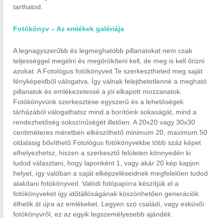
tarthatod.
Fotókönyv – Az emlékek galériája
A legnagyszerűbb és legmeghatóbb pillanatokat nem csak
teljességgel megélni és megörökíteni kell, de meg is kell őrizni
azokat. A Fotológus fotókönyveit Te szerkesztheted meg saját
fényképeidből válogatva. Így válnak felejthetetlenné a megható
pillanatok és emlékezetessé a jól elkapott mozzanatok.
Fotókönyvünk szerkesztése egyszerű és a lehetőségek
tárházából válogathatsz mind a borítóink sokaságát, mind a
rendezhetőség sokszínűségét illetően. A 20x20 vagy 30x30
centiméteres méretben elkészíthető minimum 20, maximum 50
oldalasig bővíthető Fotológus fotókönyvekbe több száz képet
elhelyezhetsz, hiszen a szerkesztő felületen könnyedén ki
tudod választani, hogy laponként 1, vagy akár 20 kép kapjon
helyet, így valóban a saját elképzeléseidnek megfelelően tudod
alakítani fotókönyved. Valódi fotópapírra készítjük el a
fotókönyveket így időtállóságának köszönhetően generációk
élhetik át újra az emlékeket. Legyen szó családi, vagy esküvői
fotókönyvről, ez az egyik legszemélyesebb ajándék.