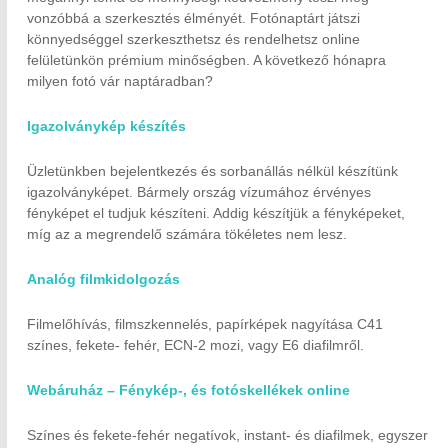
vonzóbbá a szerkesztés élményét. Fotónaptárt játszi
könnyedséggel szerkeszthetsz és rendelhetsz online
felületünkön prémium minőségben. A következő hónapra
milyen fotó vár naptáradban?
Igazolványkép készítés
Üzletünkben bejelentkezés és sorbanállás nélkül készítünk
igazolványképet. Bármely ország vízumához érvényes
fényképet el tudjuk készíteni. Addig készítjük a fényképeket,
míg az a megrendelő számára tökéletes nem lesz.
Analóg filmkidolgozás
Filmelőhívás, filmszkennelés, papírképek nagyítása C41
színes, fekete- fehér, ECN-2 mozi, vagy E6 diafilmről.
Webáruház – Fénykép-, és fotóskellékek online
Színes és fekete-fehér negatívok, instant- és diafilmek, egyszer