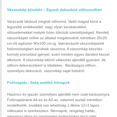
Vászonkép készítés – Egyedi dekoráció otthonodban
Varázsold lakásod meghitt otthonná. Vedd magad körül a
legszebb emlékeiddel, vagy olyan karakterekkel,
stíluselemekkel melyek hűen tükrözik személyiséged. Rendelj
vászonképet online az általad megálmodott méretben 20x20
cm-től egészen 90x100 cm-ig. Vakrámázott vászonképeink
fotóminőségben kerülnek vászonra. A vászonkép készítés
komoly precizitást igényel, ezért minden egyes darabot kézzel
alkotunk. A vászonkép kitűnő választás ajándék gyanánt, de
otthoni dekorációként is tökéletes. Barátságos otthon,
személyes dekoráció, vászonkép saját fotódról.
Fotónaptár - Szép emlékű hónapok
Hasznos és igazán személyes ajándék nem csak karácsonyra.
Fotónaptáraink A4-es és A3-as, valamint asztali méretben
rendelhetők, továbbá van lehetőség 1 illetve 12+1 lapos
változatot is szerkeszteni. Névnapok, rengeteg háttér,
megannyi téma és mennyiségi kedvezmény teszi még