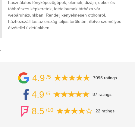
használatos fényképezőgépek, elemek, dizájn, dekor és
többrészes képkeretek, fotóalbumok tárháza vár
webáruházunkban. Rendelj kényelmesen otthonról,
házhozszállítás az ország teljes területén, illetve személyes
átvétellel üzletünkben.
.
4.9
/5
7095 ratings
4.9
/5
87 ratings
8.5
/10
22 ratings