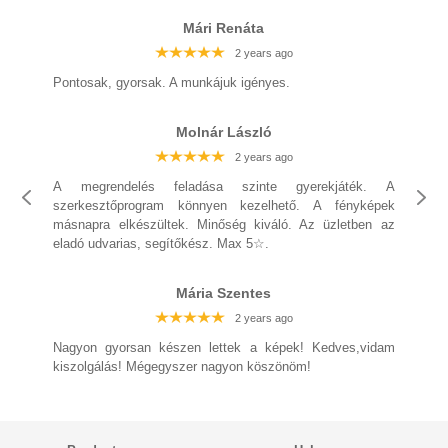
Mári Renáta
2 years ago
2 years ago
2 years ago
2 years ago
2 years ago
2 years ago
2 years ago
Pontosak, gyorsak. A munkájuk igényes.
Molnár László
2 years ago
2 years ago
2 years ago
2 years ago
A megrendelés feladása szinte gyerekjáték. A
2 years ago
2 years ago
szerkesztőprogram könnyen kezelhető. A fényképek
2 years ago
másnapra elkészültek. Minőség kiváló. Az üzletben az
eladó udvarias, segítőkész. Max 5☆.
2 years ago
Mária Szentes
2 years ago
2 years ago
2 years ago
2 years ago
2 years ago
Nagyon gyorsan készen lettek a képek! Kedves,vidam
kiszolgálás! Mégegyszer nagyon köszönöm!
2 years ago