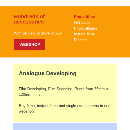
Hundreds of
Photo films
accessories
Gift cards
Photo albums
With delivery or store pickup
Instant films
Frames
WEBSHOP
Analogue Developing
Film Developing, Film Scanning, Prints from 35mm &
120mm films.
Buy films, instant films and single use cameras in our
webshop.