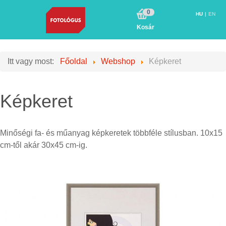
0
HU
EN
Kosár
Itt vagy most:
Főoldal
Webshop
Képkeret
Képkeret
Minőségi fa- és műanyag képkeretek többféle stílusban. 10x15
cm-től akár 30x45 cm-ig.