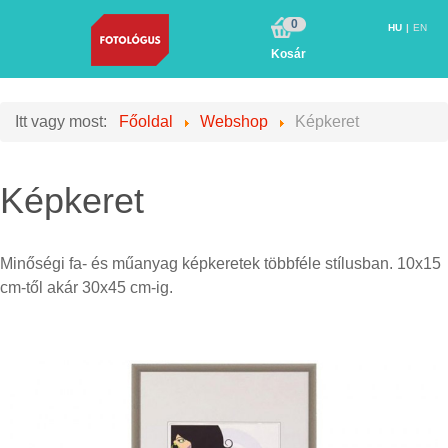
0
HU
EN
Kosár
Itt vagy most:
Főoldal
Webshop
Képkeret
Képkeret
Minőségi fa- és műanyag képkeretek többféle stílusban. 10x15
cm-től akár 30x45 cm-ig.