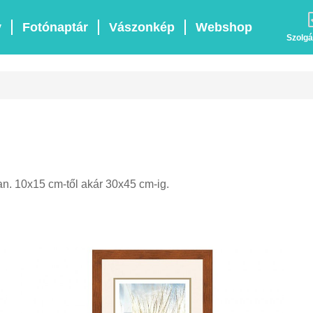
v
Fotónaptár
Vászonkép
Webshop
Szolgá
an. 10x15 cm-től akár 30x45 cm-ig.