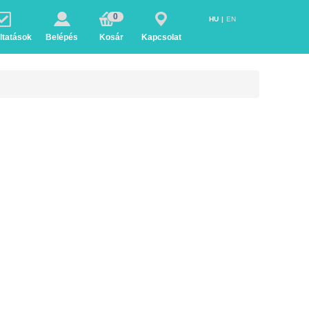
0
HU
EN
ltatások
Belépés
Kosár
Kapcsolat