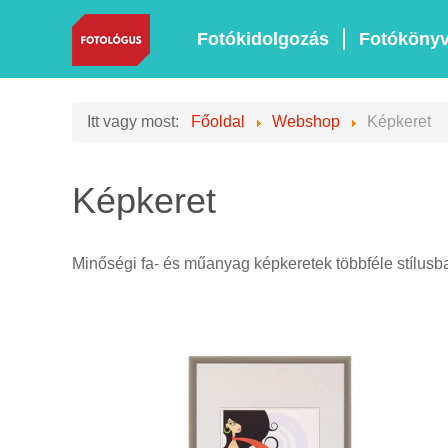
Fotókidolgozás
Fotóköny
Itt vagy most:
Főoldal
Webshop
Képkeret
Képkeret
Minőségi fa- és műanyag képkeretek többféle stílusb