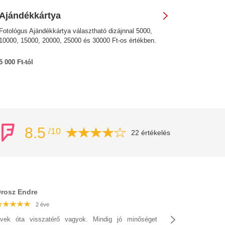
Ajándékkártya
Fotológus Ajándékkártya választható dizájnnal 5000,
10000, 15000, 20000, 25000 és 30000 Ft-os értékben.
5 000 Ft-tól
8.5
/10
22 értékelés
rosz Endre
2 éve
2 éve
2 éve
2 éve
2 éve
2 éve
2 éve
vek óta visszatérő vagyok. Mindig jó minőséget