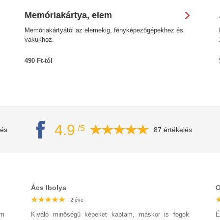
Memóriakártya, elem
Memóriakártyától az elemekig, fényképezőgépekhez és
vakukhoz.
490 Ft-tól
4.9
/5
lés
87 értékelés
Ács Ibolya
O
2 éve
2 éve
2 éve
2 éve
2 éve
2 éve
2 éve
am
Kiváló minőségű képeket kaptam, máskor is fogok
É