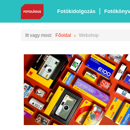
Fotókidolgozás
Fotóköny
Itt vagy most:
Főoldal
Webshop