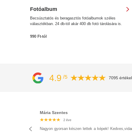
Fotóalbum
Becsúsztatós és beragasztós fotóalbumok széles
választékban. 24 db-tól akár 400 db fotó tárolására is.
990 Ft-tól
4.9
/5
7095 értéke
Mária Szentes
2 éve
2 éve
2 éve
2 éve
2 éve
2 éve
2 éve
Nagyon gyorsan készen lettek a képek! Kedves,vid