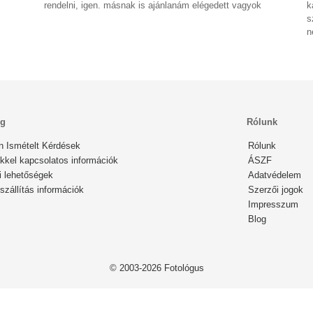
rendelni, igen. másnak is ajánlanám elégedett vagyok
k
s
n
ég
Rólunk
n Ismételt Kérdések
Rólunk
kkel kapcsolatos információk
ÁSZF
i lehetőségek
Adatvédelem
zállítás információk
Szerzői jogok
Impresszum
Blog
© 2003-2026 Fotológus