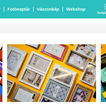
v
Fotónaptár
Vászonkép
Webshop
Szolgá