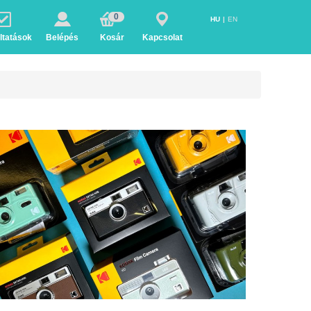
0
HU
EN
ltatások
Belépés
Kosár
Kapcsolat