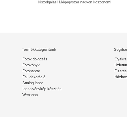
kiszolgálás! Mégegyszer nagyon köszönöm!
Termékkategóriáink
Segíts
Fotókidolgozás
Gyakra
Fotókönyv
Üzletün
Fotónaptár
Fizetés
Fali dekoráció
Házhozs
Analóg labor
Igazolványkép készítés
Webshop