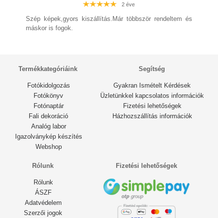
2 éve
2 éve
2 éve
Szép képek,gyors kiszállítás.Már többször rendeltem és
2 éve
máskor is fogok.
Termékkategóriáink
Segítség
Fotókidolgozás
Gyakran Ismételt Kérdések
Fotókönyv
Üzletünkkel kapcsolatos információk
Fotónaptár
Fizetési lehetőségek
Fali dekoráció
Házhozszállítás információk
Analóg labor
Igazolványkép készítés
Webshop
Rólunk
Fizetési lehetőségek
Rólunk
ÁSZF
Adatvédelem
Szerzői jogok