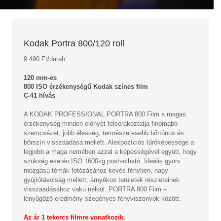
Kodak Portra 800/120 roll
9 490 Ft/darab
120 mm-es
800 ISO érzékenységű Kodak színes film
C-41 hívás
A KODAK PROFESSIONAL PORTRA 800 Film a magas
érzékenység minden előnyét felsorakoztatja finomabb
szemcsézet, jobb élesség, természetesebb bőrtónus és
bőrszín visszaadása mellett. Alexpozíciós tűrőképessége a
legjobb a maga nemében azzal a képességével együtt, hogy
szükség esetén ISO 1600-ig push-olható. Ideális gyors
mozgású témák fotózásához kevés fényben, nagy
gyújtótávolság mellett, árnyékos területek részleteinek
visszaadásához vaku nélkül. PORTRA 800 Film –
lenyűgöző eredmény szegényes fényviszonyok között.
Az ár 1 tekercs filmre vonatkozik.