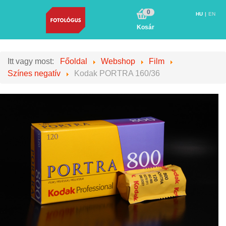
0
HU
EN
Kosár
Itt vagy most:
Főoldal
Webshop
Film
Színes negatív
Kodak PORTRA 160/36