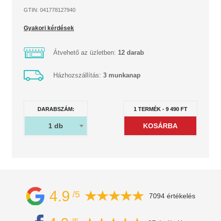
GTIN: 041778127940
Gyakori kérdések
Átvehető az üzletben:
12 darab
Házhozszállítás:
3 munkanap
DARABSZÁM:
1
TERMÉK
-
9 490
FT
1
db
4.9
/5
7094 értékelés