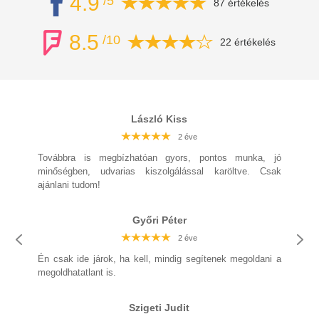
4.9
/5
87 értékelés
8.5
/10
22 értékelés
László Kiss
2 éve
2 éve
2 éve
2 éve
2 éve
2 éve
2 éve
Továbbra is megbízhatóan gyors, pontos munka, jó
minőségben, udvarias kiszolgálással karöltve. Csak
ajánlani tudom!
2 éve
Győri Péter
2 éve
2 éve
2 éve
2 éve
2 éve
2 éve
Én csak ide járok, ha kell, mindig segítenek megoldani a
megoldhatatlant is.
2 éve
Szigeti Judit
2 éve
2 éve