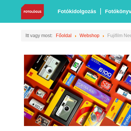
Fotókidolgozás
Fotóköny
Itt vagy most:
Főoldal
Webshop
Fujifilm N