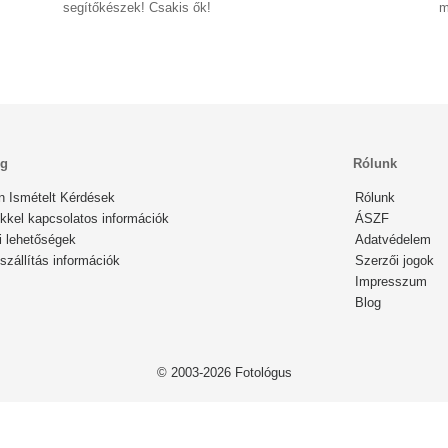
segítőkészek! Csakis ők!
m
ég
Rólunk
n Ismételt Kérdések
Rólunk
kkel kapcsolatos információk
ÁSZF
i lehetőségek
Adatvédelem
zállítás információk
Szerzői jogok
Impresszum
Blog
© 2003-2026 Fotológus