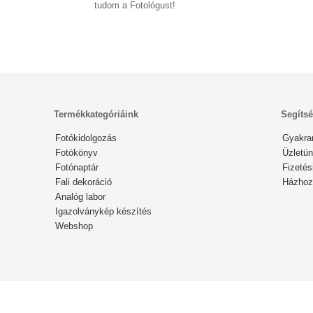
tudom a Fotológust!
Termékkategóriáink
Segíts
Fotókidolgozás
Gyakra
Fotókönyv
Üzletün
Fotónaptár
Fizetés
Fali dekoráció
Házhozs
Analóg labor
Igazolványkép készítés
Webshop