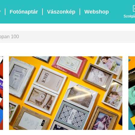
v
Fotónaptár
Vászonkép
Webshop
Szolgá
eopan 100