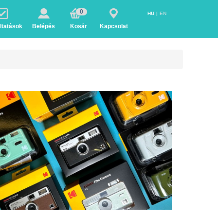
0
HU
EN
ltatások
Belépés
Kosár
Kapcsolat