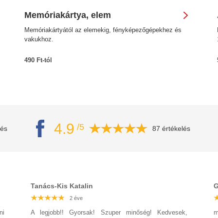
Memóriakártya, elem
Memóriakártyától az elemekig, fényképezőgépekhez és
vakukhoz.
490 Ft-tól
4.9
/5
lés
87 értékelés
Tanács-Kis Katalin
G
2 éve
2 éve
2 éve
2 éve
2 éve
2 éve
2 éve
ni
A legjobb!! Gyorsak! Szuper minőség! Kedvesek,
m