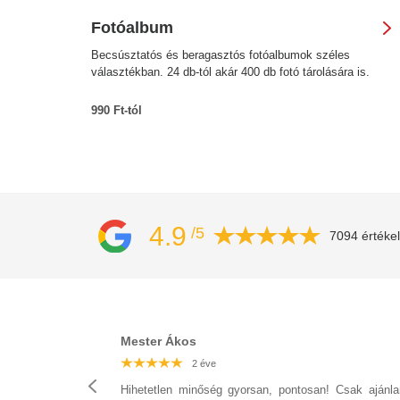
Fotóalbum
Becsúsztatós és beragasztós fotóalbumok széles
választékban. 24 db-tól akár 400 db fotó tárolására is.
990 Ft-tól
4.9
/5
7094 értéke
Mester Ákos
2 éve
2 éve
2 éve
2 éve
2 éve
2 éve
2 éve
Hihetetlen minőség gyorsan, pontosan! Csak ajánla