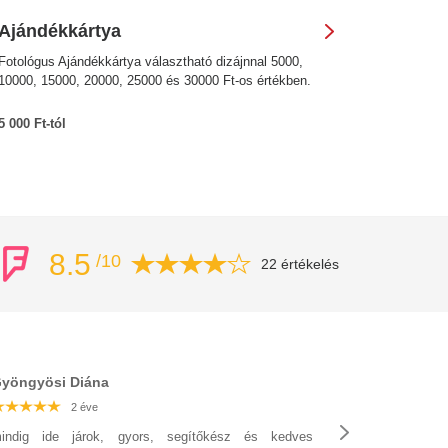
Ajándékkártya
Fotológus Ajándékkártya választható dizájnnal 5000,
10000, 15000, 20000, 25000 és 30000 Ft-os értékben.
5 000 Ft-tól
8.5
/10
22 értékelés
yöngyösi Diána
2 éve
2 éve
2 éve
2 éve
2 éve
2 éve
2 éve
indig ide járok, gyors, segítőkész és kedves