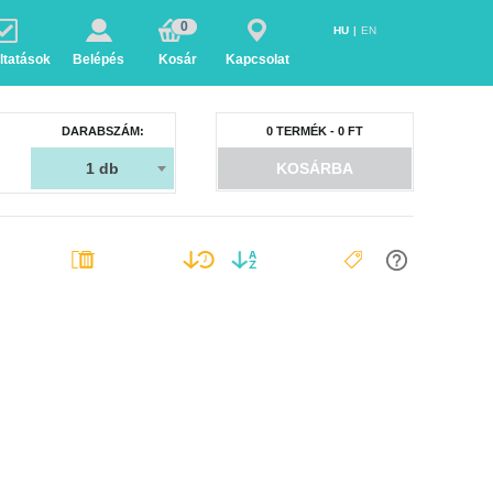
0
HU
EN
ltatások
Belépés
Kosár
Kapcsolat
DARABSZÁM:
0
TERMÉK -
0
FT
1
db
KOSÁRBA