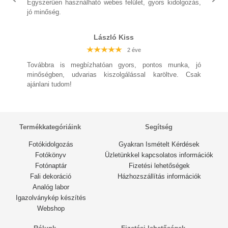
Egyszerűen használható webes felület, gyors kidolgozás,
2 éve
jó minőség.
László Kiss
2 éve
2 éve
2 éve
2 éve
2 éve
Továbbra is megbízhatóan gyors, pontos munka, jó
2 éve
2 éve
minőségben, udvarias kiszolgálással karöltve. Csak
ajánlani tudom!
Termékkategóriáink
Segítség
Fotókidolgozás
Gyakran Ismételt Kérdések
Fotókönyv
Üzletünkkel kapcsolatos információk
Fotónaptár
Fizetési lehetőségek
Fali dekoráció
Házhozszállítás információk
Analóg labor
Igazolványkép készítés
Webshop