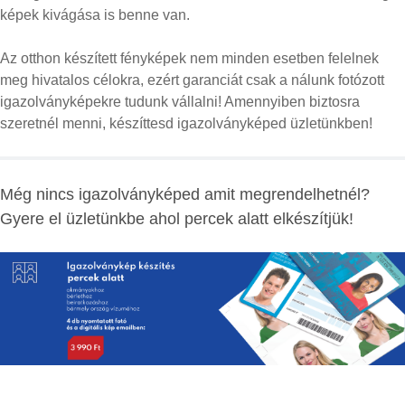
képek kivágása is benne van.
Az otthon készített fényképek nem minden esetben felelnek
meg hivatalos célokra, ezért garanciát csak a nálunk fotózott
igazolványképekre tudunk vállalni! Amennyiben biztosra
szeretnél menni, készíttesd igazolványképed üzletünkben!
Még nincs igazolványképed amit megrendelhetnél?
Gyere el üzletünkbe ahol percek alatt elkészítjük!