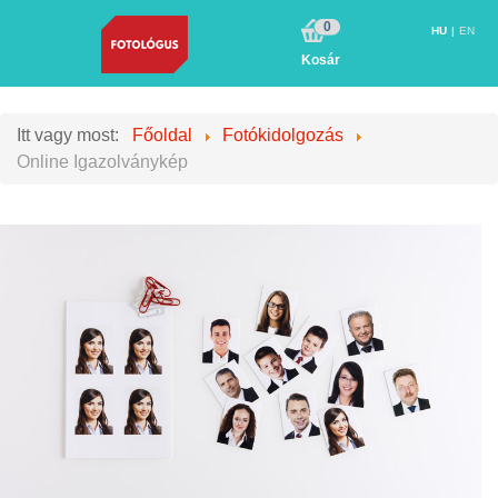
0
HU
EN
Kosár
Itt vagy most:
Főoldal
Fotókidolgozás
Online Igazolványkép