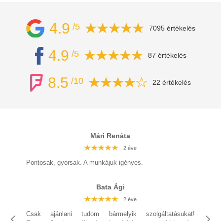
4.9
/5
7095 értékelés
4.9
/5
87 értékelés
8.5
/10
22 értékelés
Mári Renáta
2 éve
2 éve
2 éve
2 éve
2 éve
2 éve
2 éve
Pontosak, gyorsak. A munkájuk igényes.
Bata Ági
2 éve
2 éve
2 éve
2 éve
2 éve
2 éve
Csak ajánlani tudom bármelyik szolgáltatásukat!