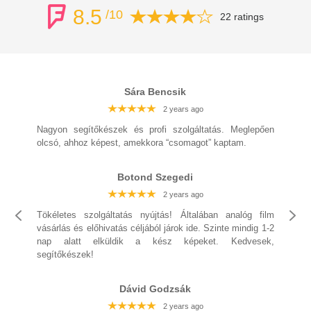
8.5
/10
22 ratings
Sára Bencsik
2 years ago
2 years ago
2 years ago
Nagyon segítőkészek és profi szolgáltatás. Meglepően
olcsó, ahhoz képest, amekkora “csomagot” kaptam.
Botond Szegedi
2 years ago
2 years ago
2 years ago
Tökéletes szolgáltatás nyújtás! Általában analóg film
vásárlás és előhivatás céljából járok ide. Szinte mindig 1-2
nap alatt elküldik a kész képeket. Kedvesek,
segítőkészek!
2 years ago
Dávid Godzsák
2 years ago