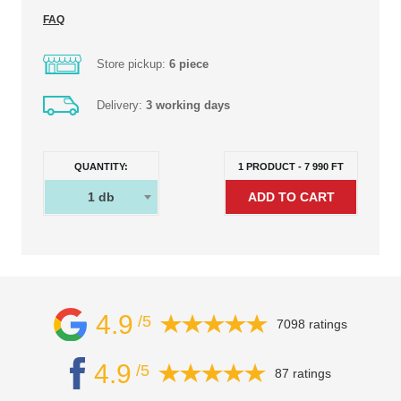
FAQ
Store pickup:
6 piece
Delivery:
3 working days
QUANTITY:
1
PRODUCT
-
7 990
FT
1
db
4.9
/5
7098 ratings
4.9
/5
87 ratings