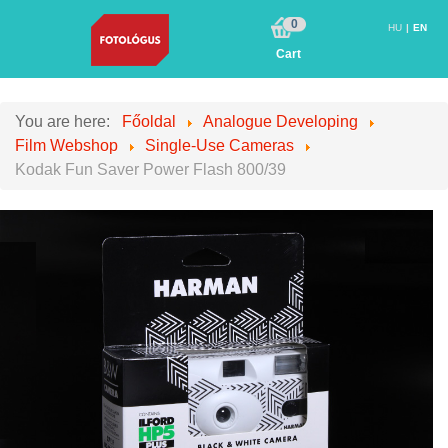
0
HU
EN
Cart
You are here:
Főoldal
Analogue Developing
Film Webshop
Single-Use Cameras
Kodak Fun Saver Power Flash 800/39