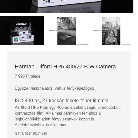
Harman - Ilford HP5 400/27 B W Camera
7 990 Ft/piece
Egyszer használatos, vakus fényképezőgép.
ISO-400-as, 27 kockás fekete-fehér filmmel.
Az Ilford HP5 Plus egy 400-as érzékenységű, kimondottan
kontrasztos film. Alkalmas bármilyen témához a
legkülönfélébb adott fényviszonyok között is.
Akciófotózáshoz is alkalmas.
GTIN: 019498174216