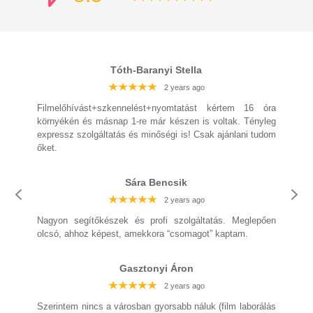
Tóth-Baranyi Stella
2 years ago
2 years ago
2 years ago
Filmelőhívást+szkennelést+nyomtatást kértem 16 óra
környékén és másnap 1-re már készen is voltak. Tényleg
expressz szolgáltatás és minőségi is! Csak ajánlani tudom
őket.
Sára Bencsik
2 years ago
2 years ago
2 years ago
Nagyon segítőkészek és profi szolgáltatás. Meglepően
olcsó, ahhoz képest, amekkora “csomagot” kaptam.
2 years ago
Gasztonyi Áron
2 years ago
2 years ago
Szerintem nincs a városban gyorsabb náluk (film laborálás