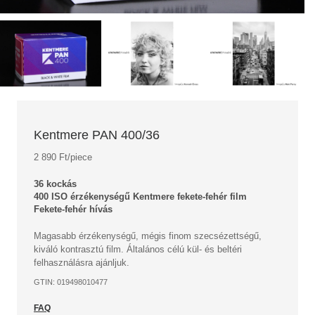
Kentmere PAN 400/36
2 890 Ft/piece
36 kockás
400 ISO érzékenységű Kentmere fekete-fehér film
Fekete-fehér hívás
Magasabb érzékenységű, mégis finom szecsézettségű,
kiváló kontrasztú film. Általános célú kül- és beltéri
felhasználásra ajánljuk.
GTIN: 019498010477
FAQ