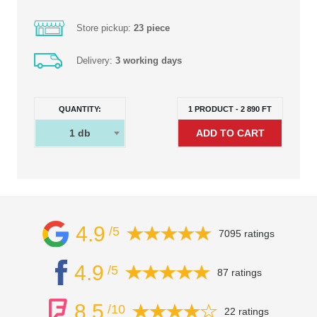
Store pickup:
23 piece
Delivery:
3 working days
QUANTITY:
1
PRODUCT
-
2 890
FT
1
db
4.9
/5
7095 ratings
4.9
/5
87 ratings
8.5
/10
22 ratings