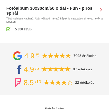
Fotóalbum 30x30cm/50 oldal - Fun - piros
spirál
Több színben kapható. Akár változó méretű képek is szabadon elhelyezhetők a
lapokon
5 990 Ft/db
4.9
/5
7098 értékelés
4.9
/5
87 értékelés
8.5
/10
22 értékelés
Fehér Anita