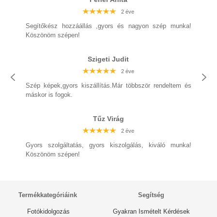
2 éve
2 éve
2 éve
2 éve
2 éve
2 éve
2 éve
Segítőkész hozzáállás ,gyors és nagyon szép munka!
Köszönöm szépen!
Szigeti Judit
2 éve
2 éve
2 éve
2 éve
2 éve
Szép képek,gyors kiszállítás.Már többször rendeltem és
2 éve
máskor is fogok.
2 éve
Tűz Virág
2 éve
2 éve
2 éve
2 éve
Gyors szolgáltatás, gyors kiszolgálás, kiváló munka!
2 éve
2 éve
Köszönöm szépen!
2 éve
Termékkategóriáink
Segítség
Fotókidolgozás
Gyakran Ismételt Kérdések