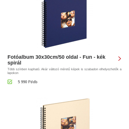
Fotóalbum 30x30cm/50 oldal - Fun - kék
spirál
Több színben kapható. Akár változó méretű képek is szabadon elhelyezhetők a
lapokon
5 990 Ft/db