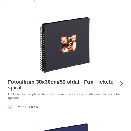
Fotóalbum 30x30cm/50 oldal - Fun - fekete
spirál
Több színben kapható. Akár változó méretű képek is szabadon elhelyezhetők a
lapokon
5 990 Ft/db