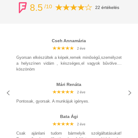
8.5
/10
22 értékelés
Cseh Annamária
2 éve
2 éve
2 éve
2 éve
2 éve
2 éve
2 éve
Gyorsan elkészültek a képek,remek minőségű,személyzet
a helyszínen vidám , készséges,el vagyok bűvölve....
köszönöm
Mári Renáta
2 éve
2 éve
2 éve
2 éve
2 éve
2 éve
Pontosak, gyorsak. A munkájuk igényes.
2 éve
Bata Ági
2 éve
2 éve
2 éve
2 éve
2 éve
Csak ajánlani tudom bármelyik szolgáltatásukat!