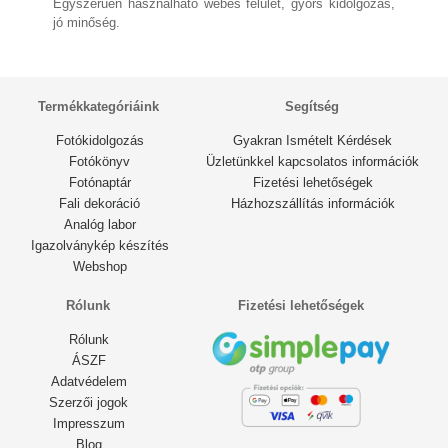
Egyszerűen használható webes felület, gyors kidolgozás,
jó minőség.
2 éve
2 éve
Termékkategóriáink
Segítség
Fotókidolgozás
Gyakran Ismételt Kérdések
Fotókönyv
Üzletünkkel kapcsolatos információk
Fotónaptár
Fizetési lehetőségek
Fali dekoráció
Házhozszállítás információk
Analóg labor
Igazolványkép készítés
Webshop
Rólunk
Fizetési lehetőségek
Rólunk
ÁSZF
Adatvédelem
Szerzői jogok
Impresszum
Blog