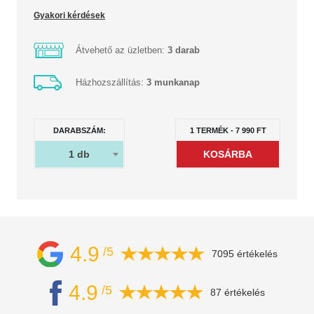
Gyakori kérdések
Átvehető az üzletben:
3 darab
Házhozszállítás:
3 munkanap
DARABSZÁM:
1
TERMÉK
-
7 990
FT
1
db
4.9
/5
7095 értékelés
4.9
/5
87 értékelés