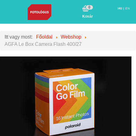
0
HU
EN
Kosár
Itt vagy most:
Főoldal
Webshop
AGFA Le Box Camera Flash 400/27