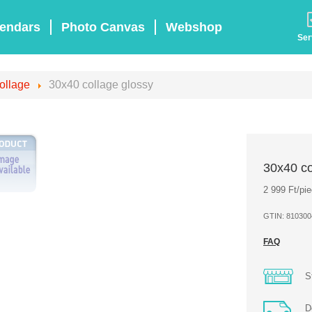
endars
Photo Canvas
Webshop
Ser
ollage
30x40 collage glossy
30x40 co
2 999 Ft/pi
GTIN: 810300
FAQ
S
D