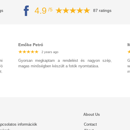
4.9
/5
gs
87 ratings
Emőke Petró
M
2 years ago
2 years ago
2 years ago
ni
Gyorsan megkaptam a rendelést és nagyon szép,
G
Jó
magas minőségben készült a fotók nyomtatása.
w
t.
m
About Us
pcsolatos információk
Contact