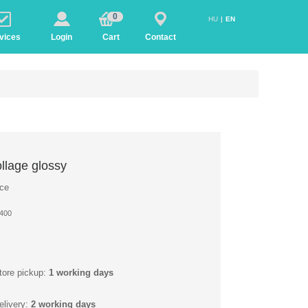
0
HU
EN
vices
Login
Cart
Contact
llage glossy
ece
400
tore pickup:
1 working days
elivery:
2 working days