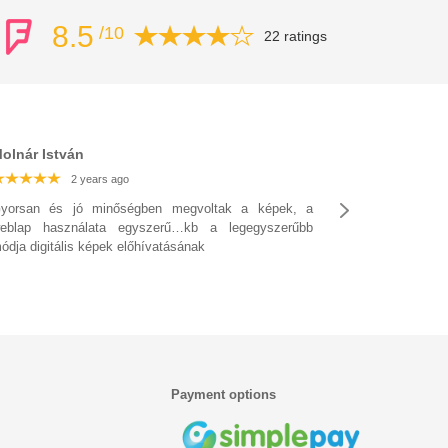
8.5
/10
22 ratings
olnár István
2 years ago
2 years ago
2 years ago
yorsan és jó minőségben megvoltak a képek, a
eblap használata egyszerű…kb a legegyszerűbb
ódja digitális képek előhívatásának
Payment options