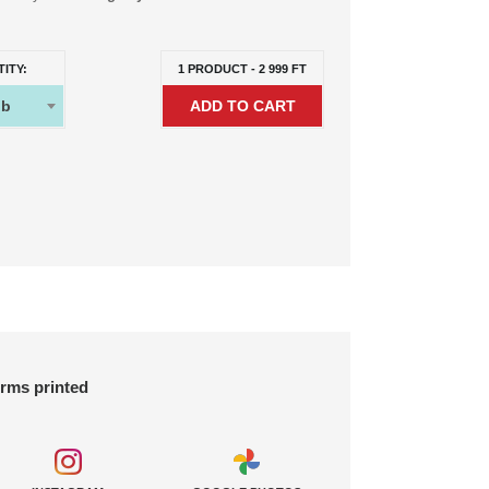
ITY:
1
PRODUCT
-
2 999
FT
db
orms printed