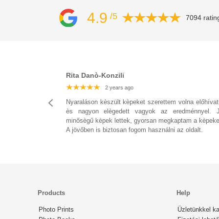
4.9
/5
7094 ratin
Rita Danò-Konzili
2 years ago
2 years ago
2 years ago
Nyaraláson kèszült kèpeket szerettem volna előhívat
ès nagyon elègedett vagyok az eredménnyel. 
minősègű kèpek lettek, gyorsan megkaptam a kèpeke
A jövőben is biztosan fogom használni az oldalt.
Products
Help
Photo Prints
Üzletünkkel ka